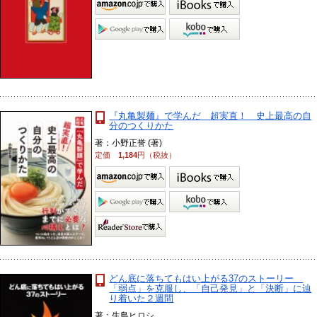
『丸亀製麺』で学んだ 超実直！ 史上最高の自
分のつくりかた
著：小野正誉 (著)
定価
1,184
円（税抜）
どん底に落ちてもはい上がる37のストーリー
「弱点」を克服し、「自己発見」と「決断」に辿
り着いた２週間
著：生島ヒロシ