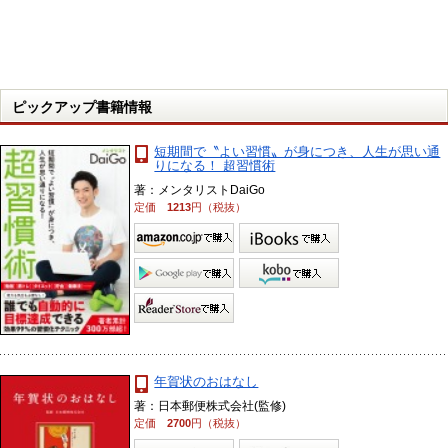
ピックアップ書籍情報
短期間で〝よい習慣〟が身につき、人生が思い通
りになる！ 超習慣術
著：メンタリストDaiGo
定価
1213
円（税抜）
年賀状のおはなし
著：日本郵便株式会社(監修)
定価
2700
円（税抜）