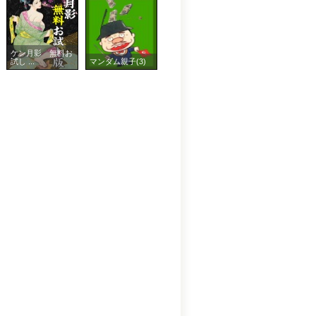
ケン月影 無料お
試し ...
マンダム親子(3)