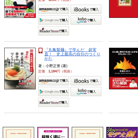
『丸亀製麺』で学んだ 超実
直！ 史上最高の自分のつくり
かた
著：小野正誉 (著)
定価
1,184
円（税抜）