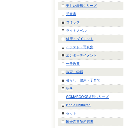
美しい表紙シリーズ
児童書
コミック
ライトノベル
健康・ダイエット
イラスト・写真集
エンターテイメント
一般教養
教育・学習
暮らし・健康・子育て
語学
GOMABOOKS復刊シリーズ
kindle unlimited
セット
国会図書館所蔵書