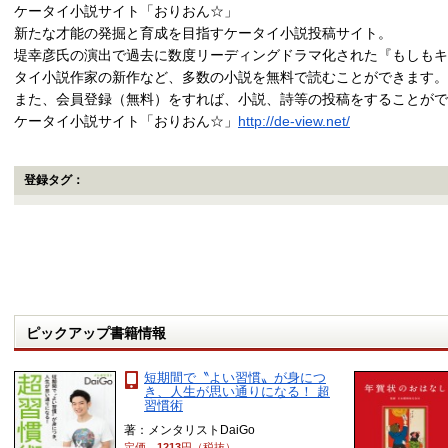
ケータイ小説サイト「おりおん☆」
新たな才能の発掘と育成を目指すケータイ小説投稿サイト。
堤幸彦氏の演出で過去に数度リーディングドラマ化された『もしもキ
タイ小説作家の新作など、多数の小説を無料で読むことができます。
また、会員登録（無料）をすれば、小説、詩等の投稿をすることがで
ケータイ小説サイト「おりおん☆」
http://de-view.net/
登録タグ：
ピックアップ書籍情報
短期間で〝よい習慣〟が身につ
き、人生が思い通りになる！ 超
習慣術
著：メンタリストDaiGo
定価
1213
円（税抜）