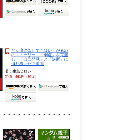
どん底に落ちてもはい上がる37
のストーリー 「弱点」を克服
し、「自己発見」と「決断」に
辿り着いた２週間
著：生島ヒロシ
定価
961
円（税抜）