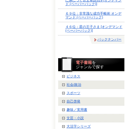
に身につく古文単語329 [オンデマン
ド (ペーパーバック)]
６９位：非常識な成功手帳術 オンデ
マンド (ペーパーバック)
４６位：星の王子さま [オンデマンド
(ペーパーバック)]
バックナンバー
電子書籍
を
ジャンルで探す
ビジネス
社会/政治
スポーツ
自己啓発
趣味／実用書
文芸・小説
大活字シリーズ