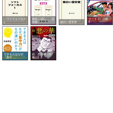
ソフトフォーカス
桜咲く頃に… 完
サーキットの狼
1
全版
腹白い霊安室
II ...
できる人はなぜ
続 悪の華（闇
「集中 ...
華）1 ...