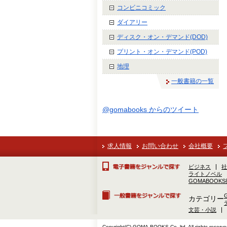
コンビニコミック
ダイアリー
ディスク・オン・デマンド(DOD)
プリント・オン・デマンド(POD)
地理
一般書籍の一覧
@gomabooks からのツイート
求人情報
お問い合わせ
会社概要
ビジネス
社
ライトノベル
GOMABOOK
カテゴリー
文芸・小説
Copyright(C) GOMA-BOOKS Co.,ltd. All rights reserve