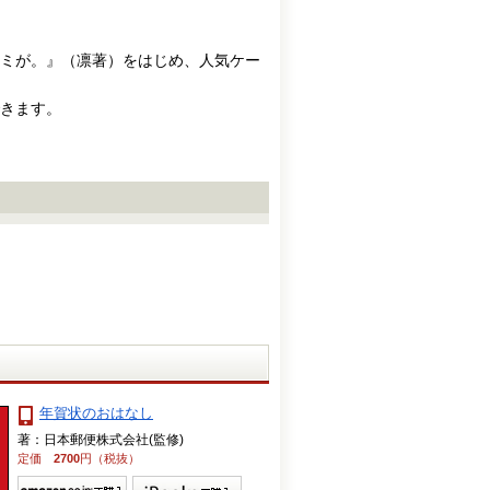
ミが。』（凛著）をはじめ、人気ケー
きます。
年賀状のおはなし
著：日本郵便株式会社(監修)
定価
2700
円（税抜）