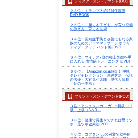
ディスク・オン・デマンド(DOD)
２３位：トランプ大統領就任演説
DVD BOOK
２５位：「勝てる子ども」が育つ究極
の教え方 育てる技術
３４位：認知症予防と改善にもなる家
族のためのアロママッサージ ポラリ
ティブ・タッチ ハンド編 [DVD]
６４位：マイナス7歳の極上笑顔を手
に入れる 表情筋トレーニング [DVD]
６６位：【Amazon.co.jp限定】沖縄
テレビセレクション 沖縄芝居 伝説
の名優・大宜見小太郎 現代人情劇
「丘の一本松」
プリント・オン・デマンド(POD)
３位：アシュタンガ ヨガ ~初級・中
級・上級（A＆B）
３８位：健康で長生きできれば思うツ
ボ 足ツボ健康法[POD]
４６位：コブタン 56の例文で効率的