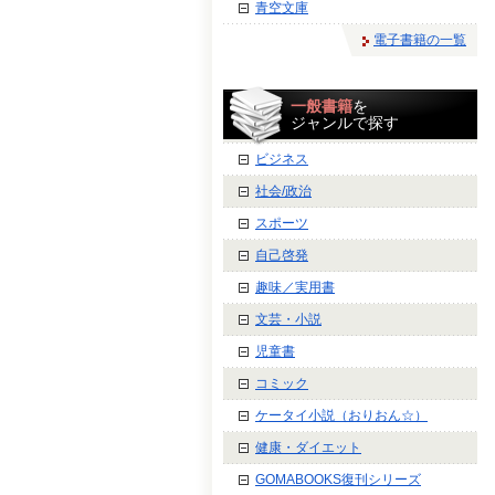
青空文庫
電子書籍の一覧
一般書籍
を
ジャンルで探す
ビジネス
社会/政治
スポーツ
自己啓発
趣味／実用書
文芸・小説
児童書
コミック
ケータイ小説（おりおん☆）
健康・ダイエット
GOMABOOKS復刊シリーズ