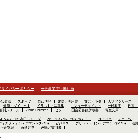
プライバシーポリシー
一般事業主行動計画
会/政治
スポーツ
自己啓発
趣味／実用書
文芸・小説
大活字シリーズ
健康・ダイエット
イラスト・写真集
エンターテイメント
一般教養
教育・
S復刊シリーズ
kindle unlimited
セット
国会図書館所蔵書
青空文庫
GOMABOOKS復刊シリーズ
ケータイ小説（おりおん☆）
コミック
スポーツ
ディスク・オン・デマンド(DOD)
ビジネス
プリント・オン・デマンド(POD)
健
社会/政治
自己啓発
趣味／実用書
d.