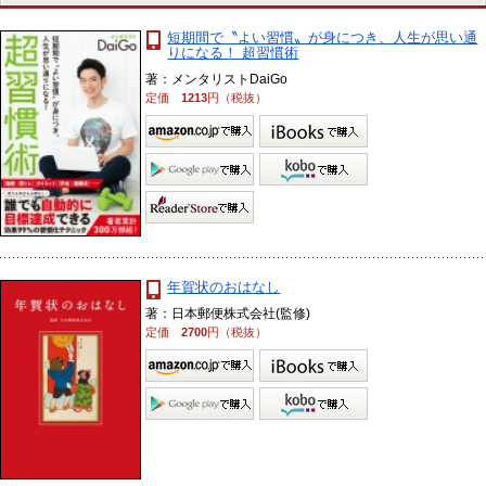
短期間で〝よい習慣〟が身につき、人生が思い通
りになる！ 超習慣術
著：メンタリストDaiGo
定価
1213
円（税抜）
年賀状のおはなし
著：日本郵便株式会社(監修)
定価
2700
円（税抜）