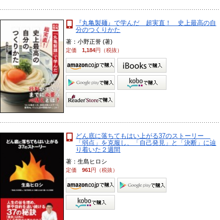
『丸亀製麺』で学んだ 超実直！ 史上最高の自
分のつくりかた
著：小野正誉 (著)
定価
1,184
円（税抜）
どん底に落ちてもはい上がる37のストーリー
「弱点」を克服し、「自己発見」と「決断」に辿
り着いた２週間
著：生島ヒロシ
定価
961
円（税抜）