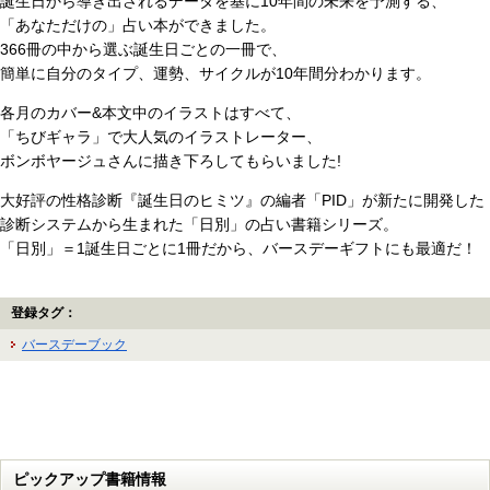
誕生日から導き出されるデータを基に10年間の未来を予測する、
「あなただけの」占い本ができました。
366冊の中から選ぶ誕生日ごとの一冊で、
簡単に自分のタイプ、運勢、サイクルが10年間分わかります。
各月のカバー&本文中のイラストはすべて、
「ちびギャラ」で大人気のイラストレーター、
ボンボヤージュさんに描き下ろしてもらいました!
大好評の性格診断『誕生日のヒミツ』の編者「PID」が新たに開発した
診断システムから生まれた「日別」の占い書籍シリーズ。
「日別」＝1誕生日ごとに1冊だから、バースデーギフトにも最適だ！
登録タグ：
バースデーブック
ピックアップ書籍情報