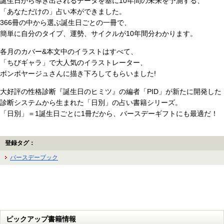
誕生日から導き出されるデータを基に10年間の未来を予測する、
「あなただけの」占い本ができました。
366冊の中から選ぶ誕生日ごとの一冊で、
簡単に自分のタイプ、運勢、サイクルが10年間分わかります。
各月のカバー&本文中のイラストはすべて、
「ちびギャラ」で大人気のイラストレーター、
ボンボヤージュさんに描き下ろしてもらいました!
大好評の性格診断『誕生日のヒミツ』の編者「PID」が新たに開発した
診断システムから生まれた「日別」の占い書籍シリーズ。
「日別」＝1誕生日ごとに1冊だから、バースデーギフトにも最適だ！
登録タグ：
バースデーブック
ピックアップ書籍情報