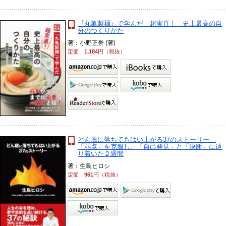
『丸亀製麺』で学んだ 超実直！ 史上最高の自
分のつくりかた
著：小野正誉 (著)
定価
1,184
円（税抜）
どん底に落ちてもはい上がる37のストーリー
「弱点」を克服し、「自己発見」と「決断」に辿
り着いた２週間
著：生島ヒロシ
定価
961
円（税抜）