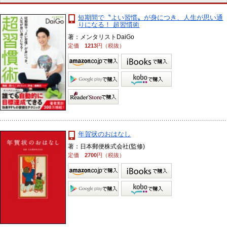
短期間で〝よい習慣〟が身につき、人生が思い通
りになる！ 超習慣術
著：メンタリストDaiGo
定価
1213
円（税抜）
年賀状のおはなし
著：日本郵便株式会社(監修)
定価
2700
円（税抜）