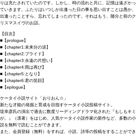
りは充たされていたのです。しかし、時の流れと共に、記憶は遠ざかっ
ていきます。ふたりはいつしか出逢った日の事を思い出すことは愚か、
出逢ったことすら、忘れてしまったのです。それはもう、随分と前のク
リスマスイヴのお話。
【目次】
■【prologue】
■【chapter1:未来分の涙】
■【chapter2:プライド】
■【chapter3:永遠の片想い】
■【chapter4:雨は再び】
■【chapter5:となり】
■【chapter6:君の笑顔】
■【epilogue】
ケータイ小説サイト「おりおん☆」
新たな才能の発掘と育成を目指すケータイ小説投稿サイト。
堤幸彦氏の演出で過去に数度リーディングドラマ化された『もしもキミ
が。』（凛著）をはじめ、人気ケータイ小説作家の新作など、多数の小
説を無料で読むことができます。
また、会員登録（無料）をすれば、小説、詩等の投稿をすることができ