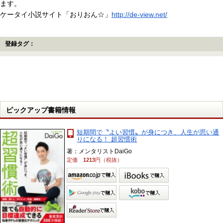
ます。
ケータイ小説サイト「おりおん☆」
http://de-view.net/
登録タグ：
ピックアップ書籍情報
短期間で〝よい習慣〟が身につき、人生が思い通
りになる！ 超習慣術
著：メンタリストDaiGo
定価
1213
円（税抜）