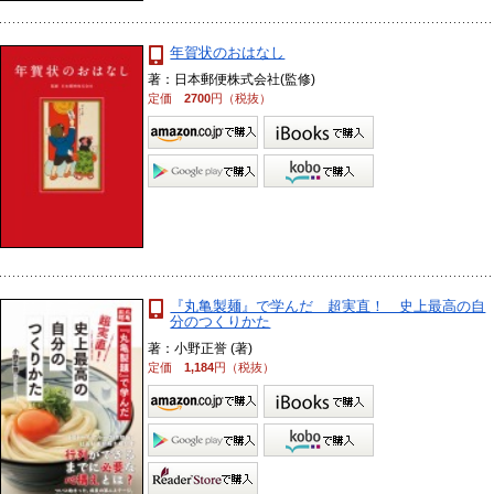
年賀状のおはなし
著：日本郵便株式会社(監修)
定価
2700
円（税抜）
『丸亀製麺』で学んだ 超実直！ 史上最高の自
分のつくりかた
著：小野正誉 (著)
定価
1,184
円（税抜）