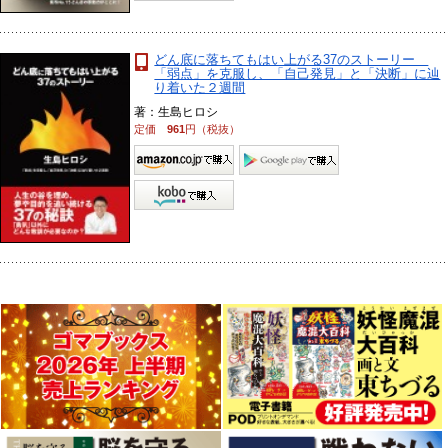
どん底に落ちてもはい上がる37のストーリー
「弱点」を克服し、「自己発見」と「決断」に辿
り着いた２週間
著：生島ヒロシ
定価
961
円（税抜）