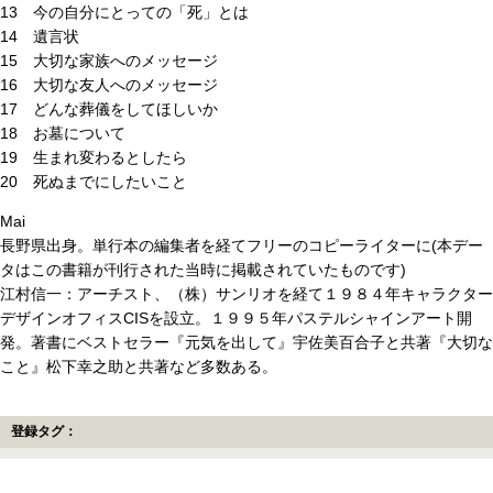
13 今の自分にとっての「死」とは
14 遺言状
15 大切な家族へのメッセージ
16 大切な友人へのメッセージ
17 どんな葬儀をしてほしいか
18 お墓について
19 生まれ変わるとしたら
20 死ぬまでにしたいこと
Mai
長野県出身。単行本の編集者を経てフリーのコピーライターに(本デー
タはこの書籍が刊行された当時に掲載されていたものです)
江村信一：アーチスト、（株）サンリオを経て１９８４年キャラクター
デザインオフィスCISを設立。１９９５年パステルシャインアート開
発。著書にベストセラー『元気を出して』宇佐美百合子と共著『大切な
こと』松下幸之助と共著など多数ある。
登録タグ：