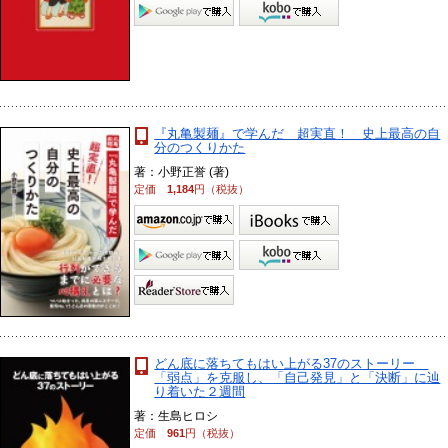
『丸亀製麺』で学んだ 超実直！ 史上最高の自
分のつくりかた
著：小野正誉 (著)
定価
1,184
円（税抜）
どん底に落ちてもはい上がる37のストーリー
「弱点」を克服し、「自己発見」と「決断」に辿
り着いた２週間
著：生島ヒロシ
定価
961
円（税抜）