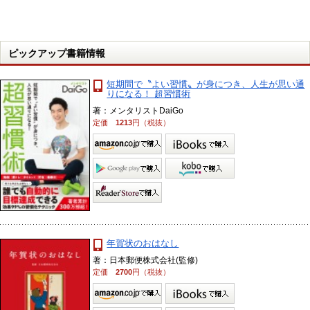
ピックアップ書籍情報
短期間で〝よい習慣〟が身につき、人生が思い通
りになる！ 超習慣術
著：メンタリストDaiGo
定価
1213
円（税抜）
年賀状のおはなし
著：日本郵便株式会社(監修)
定価
2700
円（税抜）