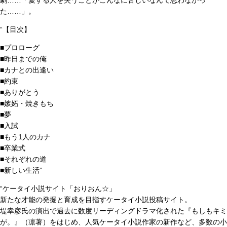
劇……「愛する人を失うことがこんなに苦しいなんて思わなかっ
た……」。
“【目次】
■プロローグ
■昨日までの俺
■カナとの出逢い
■約束
■ありがとう
■嫉妬・焼きもち
■夢
■入試
■もう1人のカナ
■卒業式
■それぞれの道
■新しい生活”
“ケータイ小説サイト「おりおん☆」
新たな才能の発掘と育成を目指すケータイ小説投稿サイト。
堤幸彦氏の演出で過去に数度リーディングドラマ化された『もしもキミ
が。』（凛著）をはじめ、人気ケータイ小説作家の新作など、多数の小