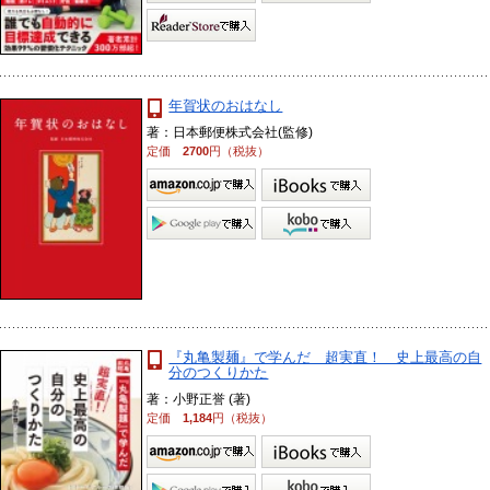
年賀状のおはなし
著：日本郵便株式会社(監修)
定価
2700
円（税抜）
『丸亀製麺』で学んだ 超実直！ 史上最高の自
分のつくりかた
著：小野正誉 (著)
定価
1,184
円（税抜）