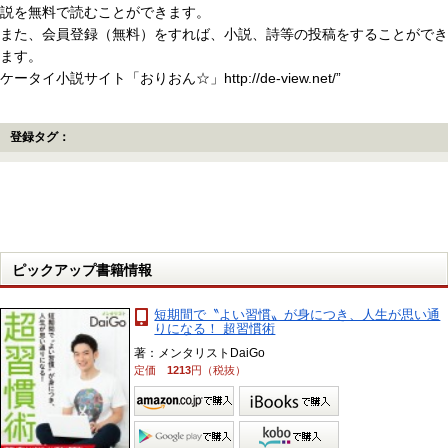
説を無料で読むことができます。
また、会員登録（無料）をすれば、小説、詩等の投稿をすることができ
ます。
ケータイ小説サイト「おりおん☆」http://de-view.net/”
登録タグ：
ピックアップ書籍情報
短期間で〝よい習慣〟が身につき、人生が思い通
りになる！ 超習慣術
著：メンタリストDaiGo
定価
1213
円（税抜）