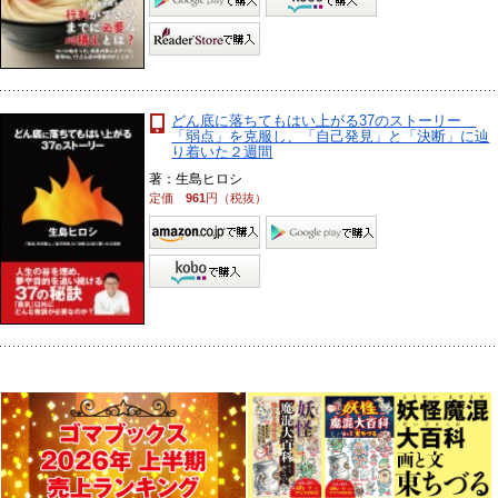
どん底に落ちてもはい上がる37のストーリー
「弱点」を克服し、「自己発見」と「決断」に辿
り着いた２週間
著：生島ヒロシ
定価
961
円（税抜）