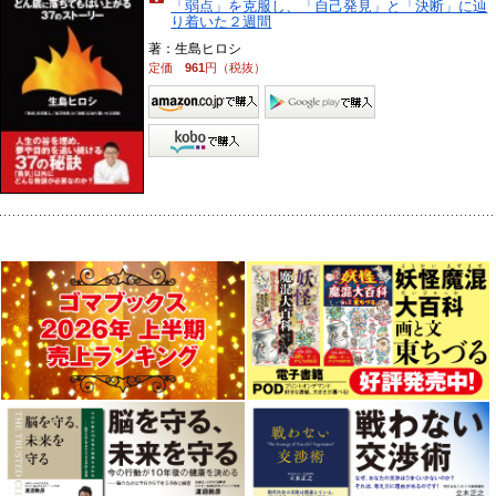
「弱点」を克服し、「自己発見」と「決断」に辿
り着いた２週間
著：生島ヒロシ
定価
961
円（税抜）