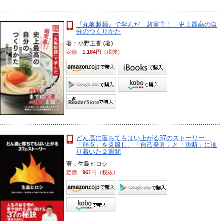
『丸亀製麺』で学んだ 超実直！ 史上最高の自
分のつくりかた
著：小野正誉 (著)
定価
1,184
円（税抜）
どん底に落ちてもはい上がる37のストーリー
「弱点」を克服し、「自己発見」と「決断」に辿
り着いた２週間
著：生島ヒロシ
定価
961
円（税抜）