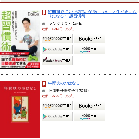
短期間で〝よい習慣〟が身につき、人生が思い通
りになる！ 超習慣術
著：メンタリストDaiGo
定価
1213
円（税抜）
年賀状のおはなし
著：日本郵便株式会社(監修)
定価
2700
円（税抜）