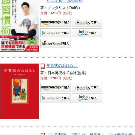
りになる！ 超習慣術
著：メンタリストDaiGo
定価
1213
円（税抜）
年賀状のおはなし
著：日本郵便株式会社(監修)
定価
2700
円（税抜）
『丸亀製麺』で学んだ 超実直！ 史上最高の自