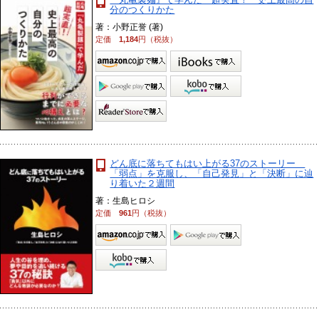
分のつくりかた
著：小野正誉 (著)
定価
1,184
円（税抜）
どん底に落ちてもはい上がる37のストーリー
「弱点」を克服し、「自己発見」と「決断」に辿
り着いた２週間
著：生島ヒロシ
定価
961
円（税抜）