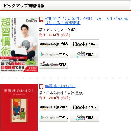
ピックアップ書籍情報
短期間で〝よい習慣〟が身につき、人生が思い通
りになる！ 超習慣術
著：メンタリストDaiGo
定価
1213
円（税抜）
年賀状のおはなし
著：日本郵便株式会社(監修)
定価
2700
円（税抜）