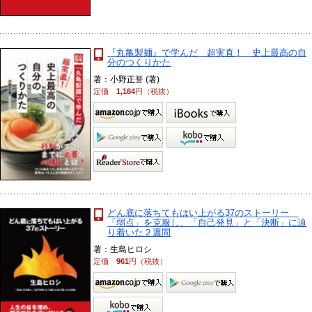
『丸亀製麺』で学んだ 超実直！ 史上最高の自
分のつくりかた
著：小野正誉 (著)
定価
1,184
円（税抜）
どん底に落ちてもはい上がる37のストーリー
「弱点」を克服し、「自己発見」と「決断」に辿
り着いた２週間
著：生島ヒロシ
定価
961
円（税抜）