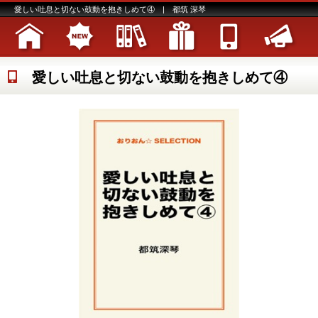
愛しい吐息と切ない鼓動を抱きしめて④ | 都筑 深琴
愛しい吐息と切ない鼓動を抱きしめて④