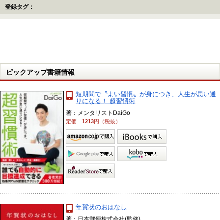
登録タグ：
ピックアップ書籍情報
短期間で〝よい習慣〟が身につき、人生が思い通
りになる！ 超習慣術
著：メンタリストDaiGo
定価
1213
円（税抜）
年賀状のおはなし
著：日本郵便株式会社(監修)