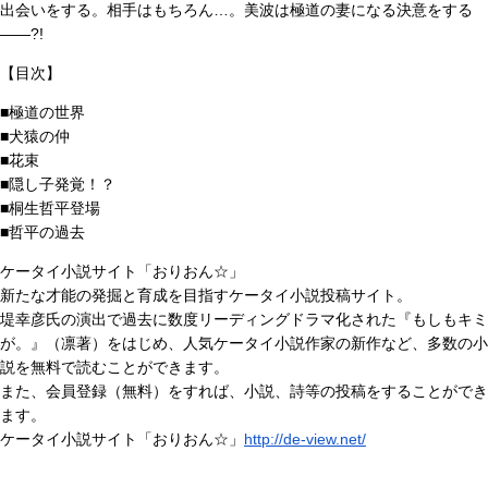
出会いをする。相手はもちろん…。美波は極道の妻になる決意をする
――?!
【目次】
■極道の世界
■犬猿の仲
■花束
■隠し子発覚！？
■桐生哲平登場
■哲平の過去
ケータイ小説サイト「おりおん☆」
新たな才能の発掘と育成を目指すケータイ小説投稿サイト。
堤幸彦氏の演出で過去に数度リーディングドラマ化された『もしもキミ
が。』（凛著）をはじめ、人気ケータイ小説作家の新作など、多数の小
説を無料で読むことができます。
また、会員登録（無料）をすれば、小説、詩等の投稿をすることができ
ます。
ケータイ小説サイト「おりおん☆」
http://de-view.net/