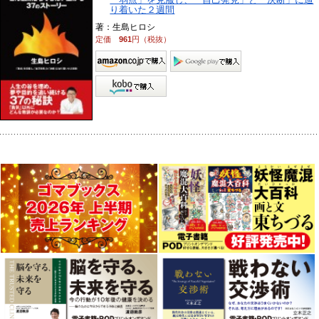
り着いた２週間
著：生島ヒロシ
定価
961
円（税抜）