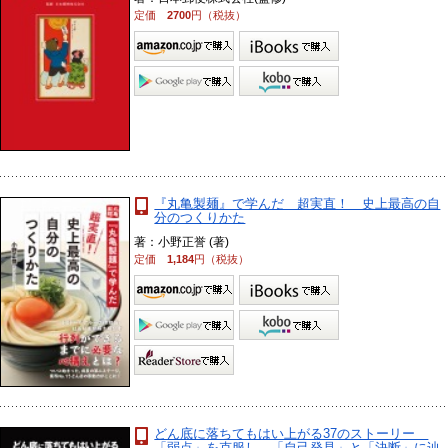
定価
2700
円（税抜）
『丸亀製麺』で学んだ 超実直！ 史上最高の自
分のつくりかた
著：小野正誉 (著)
定価
1,184
円（税抜）
どん底に落ちてもはい上がる37のストーリー
「弱点」を克服し、「自己発見」と「決断」に辿