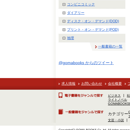
コンビニコミック
ダイアリー
ディスク・オン・デマンド(DOD)
プリント・オン・デマンド(POD)
地理
一般書籍の一覧
@gomabooks からのツイート
求人情報
お問い合わせ
会社概要
ビジネス
社
ライトノベル
GOMABOOK
カテゴリー
文芸・小説
Copyright(C) GOMA-BOOKS Co.,ltd. All rights reserve