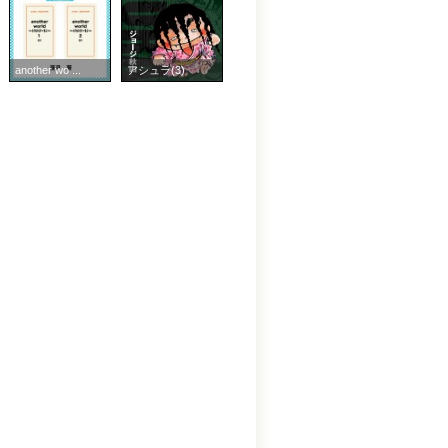
another wo ...
アシュラ(3)