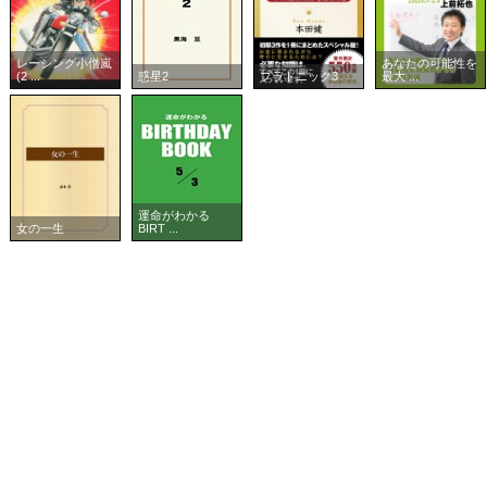
レーシング小僧嵐
あなたの可能性を
(2 ...
惑星2
プラトニック3
最大 ...
運命がわかる
女の一生
BIRT ...