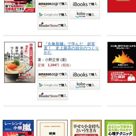
『丸亀製麺』で学んだ 超実
直！ 史上最高の自分のつくり
かた
著：小野正誉 (著)
定価
1,184
円（税抜）