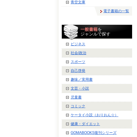
青空文庫
電子書籍の一覧
一般書籍
を
ジャンルで探す
ビジネス
社会/政治
スポーツ
自己啓発
趣味／実用書
文芸・小説
児童書
コミック
ケータイ小説（おりおん☆）
健康・ダイエット
GOMABOOKS復刊シリーズ