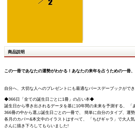
商品説明
この一冊であなたの運勢がわかる！あなたの来年を占うための一冊、BIR
自分へ、大切な人へのプレゼントにも最適なバースデーブックができ
◆366日「全ての誕生日ごとに1冊」の占い本◆
誕生日から導き出されるデータを基に10年間の未来を予測する、 「
366冊の中から選ぶ誕生日ごとの一冊で、 簡単に自分のタイプ、運
各月のカバー&本文中のイラストはすべて、 「ちびギャラ」で大人気
さんに描き下ろしてもらいました!