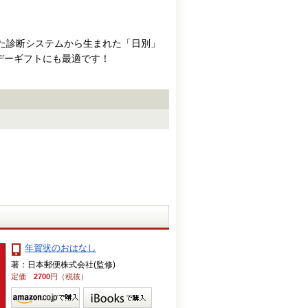
した診断システムから生まれた「日別」
デーギフトにも最適です！
年賀状のおはなし
著：日本郵便株式会社(監修)
定価
2700
円（税抜）