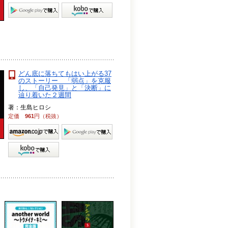
どん底に落ちてもはい上がる37
のストーリー 「弱点」を克服
し、「自己発見」と「決断」に
辿り着いた２週間
著：生島ヒロシ
定価
961
円（税抜）