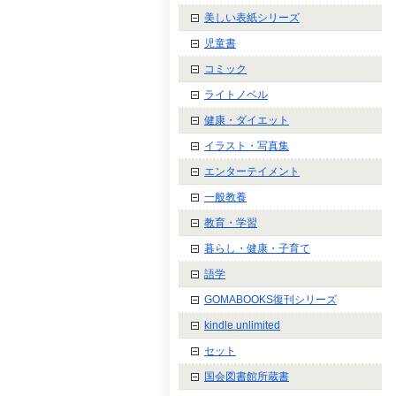
美しい表紙シリーズ
児童書
コミック
ライトノベル
健康・ダイエット
イラスト・写真集
エンターテイメント
一般教養
教育・学習
暮らし・健康・子育て
語学
GOMABOOKS復刊シリーズ
kindle unlimited
セット
国会図書館所蔵書