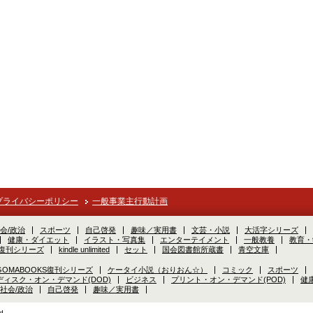
プライバシーポリシー
一般事業主行動計画
会/政治
スポーツ
自己啓発
趣味／実用書
文芸・小説
大活字シリーズ
健康・ダイエット
イラスト・写真集
エンターテイメント
一般教養
教育・
S復刊シリーズ
kindle unlimited
セット
国会図書館所蔵書
青空文庫
GOMABOOKS復刊シリーズ
ケータイ小説（おりおん☆）
コミック
スポーツ
ディスク・オン・デマンド(DOD)
ビジネス
プリント・オン・デマンド(POD)
健
社会/政治
自己啓発
趣味／実用書
d.