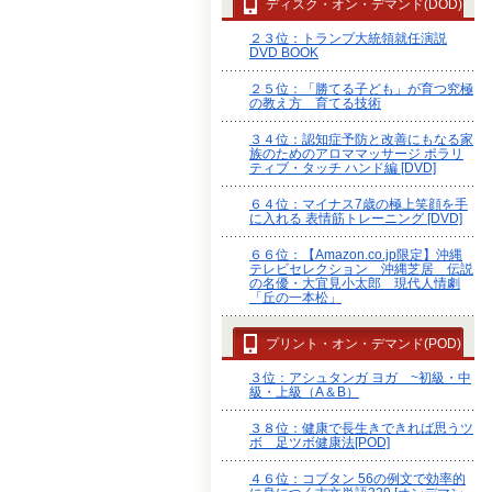
ディスク・オン・デマンド(DOD)
２３位：トランプ大統領就任演説
DVD BOOK
２５位：「勝てる子ども」が育つ究極
の教え方 育てる技術
３４位：認知症予防と改善にもなる家
族のためのアロママッサージ ポラリ
ティブ・タッチ ハンド編 [DVD]
６４位：マイナス7歳の極上笑顔を手
に入れる 表情筋トレーニング [DVD]
６６位：【Amazon.co.jp限定】沖縄
テレビセレクション 沖縄芝居 伝説
の名優・大宜見小太郎 現代人情劇
「丘の一本松」
プリント・オン・デマンド(POD)
３位：アシュタンガ ヨガ ~初級・中
級・上級（A＆B）
３８位：健康で長生きできれば思うツ
ボ 足ツボ健康法[POD]
４６位：コブタン 56の例文で効率的