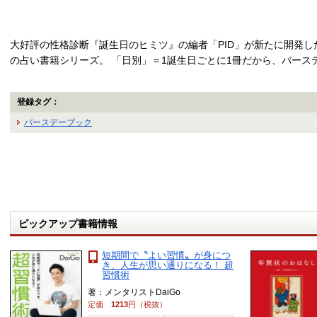
大好評の性格診断『誕生日のヒミツ』の編者「PID」が新たに開発
の占い書籍シリーズ。 「日別」＝1誕生日ごとに1冊だから、バース
登録タグ：
バースデーブック
ピックアップ書籍情報
短期間で〝よい習慣〟が身につ
き、人生が思い通りになる！ 超
習慣術
著：メンタリストDaiGo
定価
1213
円（税抜）