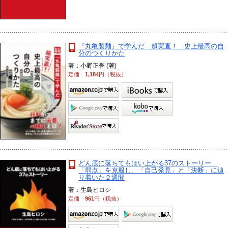
『丸亀製麺』で学んだ 超実直！ 史上最高の自
分のつくりかた
著：小野正誉 (著)
定価
1,184
円（税抜）
どん底に落ちてもはい上がる37のストーリー
「弱点」を克服し、「自己発見」と「決断」に辿
り着いた２週間
著：生島ヒロシ
定価
961
円（税抜）