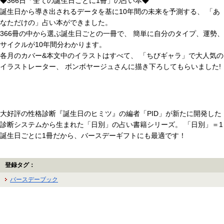
◆366日「全ての誕生日ごとに1冊」の占い本◆
誕生日から導き出されるデータを基に10年間の未来を予測する、 「あ
なただけの」占い本ができました。
366冊の中から選ぶ誕生日ごとの一冊で、 簡単に自分のタイプ、運勢、
サイクルが10年間分わかります。
各月のカバー&本文中のイラストはすべて、 「ちびギャラ」で大人気の
イラストレーター、 ボンボヤージュさんに描き下ろしてもらいました!
大好評の性格診断『誕生日のヒミツ』の編者「PID」が新たに開発した
診断システムから生まれた「日別」の占い書籍シリーズ。 「日別」＝1
誕生日ごとに1冊だから、バースデーギフトにも最適です！
登録タグ：
バースデーブック