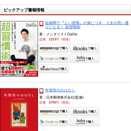
ピックアップ書籍情報
短期間で〝よい習慣〟が身につき、人生が思い通
りになる！ 超習慣術
著：メンタリストDaiGo
定価
1213
円（税抜）
年賀状のおはなし
著：日本郵便株式会社(監修)
定価
2700
円（税抜）