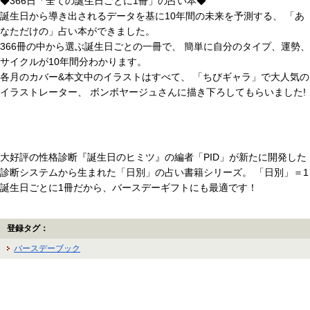
◆366日「全ての誕生日ごとに1冊」の占い本◆
誕生日から導き出されるデータを基に10年間の未来を予測する、 「あ
なただけの」占い本ができました。
366冊の中から選ぶ誕生日ごとの一冊で、 簡単に自分のタイプ、運勢、
サイクルが10年間分わかります。
各月のカバー&本文中のイラストはすべて、 「ちびギャラ」で大人気の
イラストレーター、 ボンボヤージュさんに描き下ろしてもらいました!
大好評の性格診断『誕生日のヒミツ』の編者「PID」が新たに開発した
診断システムから生まれた「日別」の占い書籍シリーズ。 「日別」＝1
誕生日ごとに1冊だから、バースデーギフトにも最適です！
登録タグ：
バースデーブック