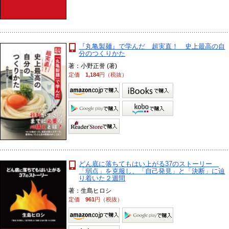
『丸亀製麺』で学んだ 超実直！ 史上最高の自
分のつくりかた
著：小野正誉 (著)
定価
1,184
円（税抜）
どん底に落ちてもはい上がる37のストーリー
「弱点」を克服し、「自己発見」と「決断」に辿
り着いた２週間
著：生島ヒロシ
定価
961
円（税抜）