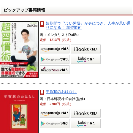
ピックアップ書籍情報
短期間で〝よい習慣〟が身につき、人生が思い通
りになる！ 超習慣術
著：メンタリストDaiGo
定価
1213
円（税抜）
年賀状のおはなし
著：日本郵便株式会社(監修)
定価
2700
円（税抜）