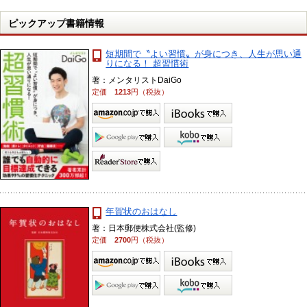
ピックアップ書籍情報
短期間で〝よい習慣〟が身につき、人生が思い通
りになる！ 超習慣術
著：メンタリストDaiGo
定価
1213
円（税抜）
年賀状のおはなし
著：日本郵便株式会社(監修)
定価
2700
円（税抜）