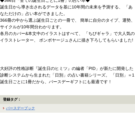
◆366日「全ての誕生日ごとに1冊」の占い本◆
誕生日から導き出されるデータを基に10年間の未来を予測する、 「あ
なただけの」占い本ができました。
366冊の中から選ぶ誕生日ごとの一冊で、 簡単に自分のタイプ、運勢、
サイクルが10年間分わかります。
各月のカバー&本文中のイラストはすべて、 「ちびギャラ」で大人気の
イラストレーター、 ボンボヤージュさんに描き下ろしてもらいました!
大好評の性格診断『誕生日のヒミツ』の編者「PID」が新たに開発した
診断システムから生まれた「日別」の占い書籍シリーズ。 「日別」＝1
誕生日ごとに1冊だから、バースデーギフトにも最適です！
登録タグ：
バースデーブック