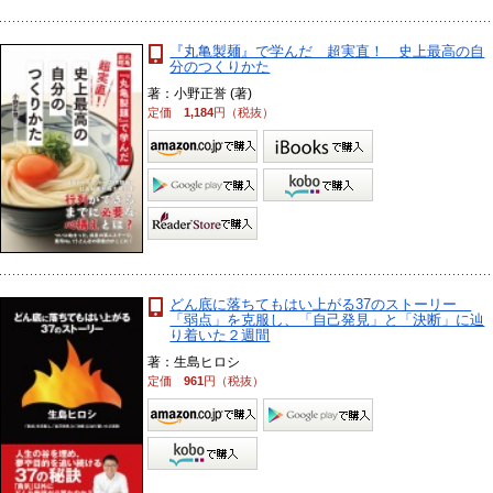
『丸亀製麺』で学んだ 超実直！ 史上最高の自
分のつくりかた
著：小野正誉 (著)
定価
1,184
円（税抜）
どん底に落ちてもはい上がる37のストーリー
「弱点」を克服し、「自己発見」と「決断」に辿
り着いた２週間
著：生島ヒロシ
定価
961
円（税抜）