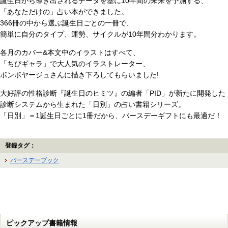
誕生日から導き出されるデータを基に10年間の未来を予測する、
「あなただけの」占い本ができました。
366冊の中から選ぶ誕生日ごとの一冊で、
簡単に自分のタイプ、運勢、サイクルが10年間分わかります。
各月のカバー&本文中のイラストはすべて、
「ちびギャラ」で大人気のイラストレーター、
ボンボヤージュさんに描き下ろしてもらいました!
大好評の性格診断『誕生日のヒミツ』の編者「PID」が新たに開発した
診断システムから生まれた「日別」の占い書籍シリーズ。
「日別」＝1誕生日ごとに1冊だから、バースデーギフトにも最適だ！
登録タグ：
バースデーブック
ピックアップ書籍情報