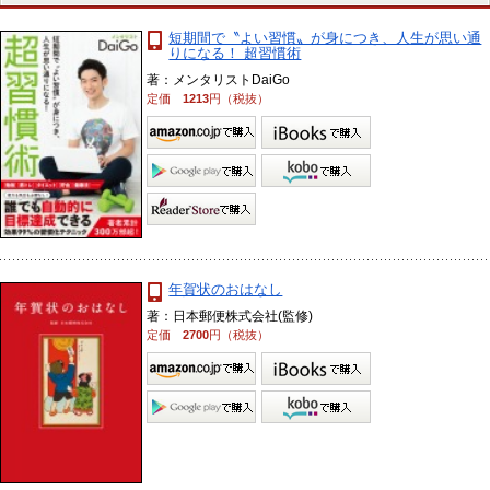
短期間で〝よい習慣〟が身につき、人生が思い通
りになる！ 超習慣術
著：メンタリストDaiGo
定価
1213
円（税抜）
年賀状のおはなし
著：日本郵便株式会社(監修)
定価
2700
円（税抜）