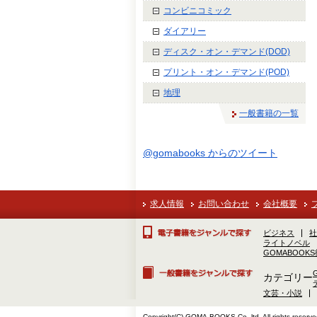
コンビニコミック
ダイアリー
ディスク・オン・デマンド(DOD)
プリント・オン・デマンド(POD)
地理
一般書籍の一覧
@gomabooks からのツイート
求人情報
お問い合わせ
会社概要
ビジネス
社
ライトノベル
GOMABOOK
カテゴリー
文芸・小説
Copyright(C) GOMA-BOOKS Co.,ltd. All rights reserve