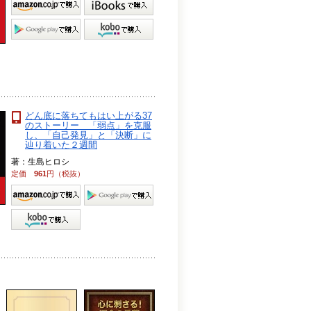
どん底に落ちてもはい上がる37
のストーリー 「弱点」を克服
し、「自己発見」と「決断」に
辿り着いた２週間
著：生島ヒロシ
定価
961
円（税抜）