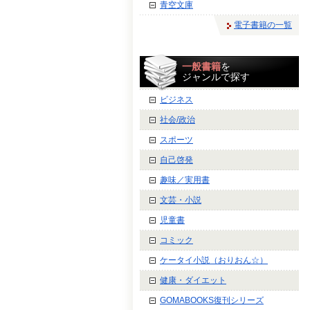
青空文庫
電子書籍の一覧
一般書籍
を
ジャンルで探す
ビジネス
社会/政治
スポーツ
自己啓発
趣味／実用書
文芸・小説
児童書
コミック
ケータイ小説（おりおん☆）
健康・ダイエット
GOMABOOKS復刊シリーズ