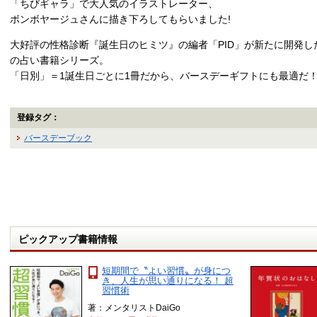
「ちびギャラ」で大人気のイラストレーター、
ボンボヤージュさんに描き下ろしてもらいました!
大好評の性格診断『誕生日のヒミツ』の編者「PID」が新たに開発
の占い書籍シリーズ。
「日別」＝1誕生日ごとに1冊だから、バースデーギフトにも最適だ
登録タグ：
バースデーブック
ピックアップ書籍情報
短期間で〝よい習慣〟が身につ
き、人生が思い通りになる！ 超
習慣術
著：メンタリストDaiGo