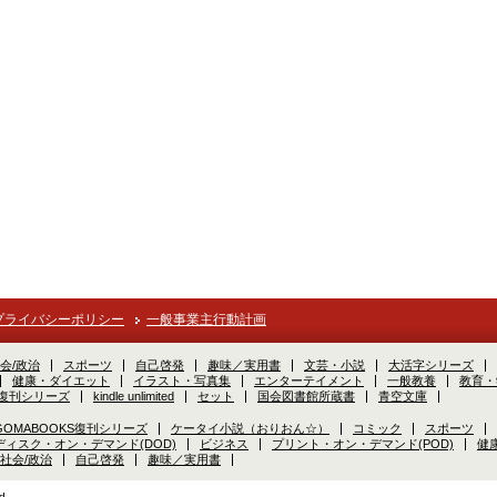
プライバシーポリシー
一般事業主行動計画
会/政治
スポーツ
自己啓発
趣味／実用書
文芸・小説
大活字シリーズ
健康・ダイエット
イラスト・写真集
エンターテイメント
一般教養
教育・
S復刊シリーズ
kindle unlimited
セット
国会図書館所蔵書
青空文庫
GOMABOOKS復刊シリーズ
ケータイ小説（おりおん☆）
コミック
スポーツ
ディスク・オン・デマンド(DOD)
ビジネス
プリント・オン・デマンド(POD)
健
社会/政治
自己啓発
趣味／実用書
d.