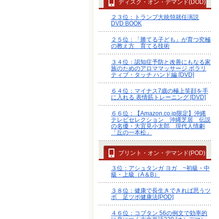
ディスク・オン・デマンド(DOD)
２３位：トランプ大統領就任演説
DVD BOOK
２５位：「勝てる子ども」が育つ究極
の教え方 育てる技術
３４位：認知症予防と改善にもなる家
族のためのアロママッサージ ポラリ
ティブ・タッチ ハンド編 [DVD]
６４位：マイナス7歳の極上笑顔を手
に入れる 表情筋トレーニング [DVD]
６６位：【Amazon.co.jp限定】沖縄
テレビセレクション 沖縄芝居 伝説
の名優・大宜見小太郎 現代人情劇
「丘の一本松」
プリント・オン・デマンド(POD)
３位：アシュタンガ ヨガ ~初級・中
級・上級（A＆B）
３８位：健康で長生きできれば思うツ
ボ 足ツボ健康法[POD]
４６位：コブタン 56の例文で効率的