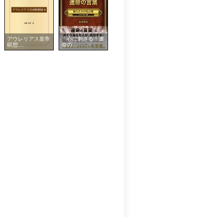
アウレリアス皇帝
「心に刺さる！運
瞑想 ...
命の ...