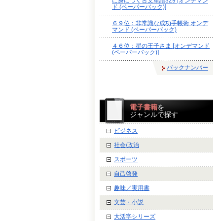
に身につく古文単語329 [オンデマン
ド (ペーパーバック)]
６９位：非常識な成功手帳術 オンデ
マンド (ペーパーバック)
４６位：星の王子さま [オンデマンド
(ペーパーバック)]
バックナンバー
電子書籍
を
ジャンルで探す
ビジネス
社会/政治
スポーツ
自己啓発
趣味／実用書
文芸・小説
大活字シリーズ