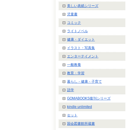
美しい表紙シリーズ
児童書
コミック
ライトノベル
健康・ダイエット
イラスト・写真集
エンターテイメント
一般教養
教育・学習
暮らし・健康・子育て
語学
GOMABOOKS復刊シリーズ
kindle unlimited
セット
国会図書館所蔵書