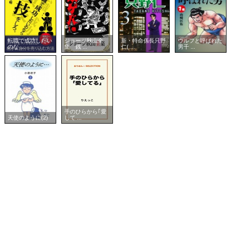
転職で成功したい
ジョージ秋山全
新・特命係長只野
ウルフと呼ばれた
のな ...
集 銭 ...
仁( ...
男千 ...
手のひらから｢愛
天使のように(2)
して ...