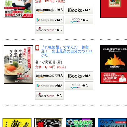
定価
1213
円（税抜）
『丸亀製麺』で学んだ 超実
直！ 史上最高の自分のつくり
かた
著：小野正誉 (著)
定価
1,184
円（税抜）