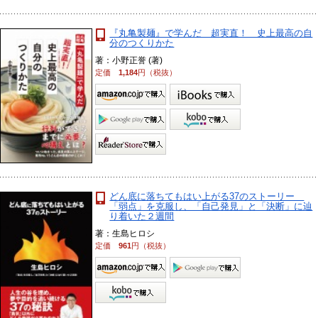
『丸亀製麺』で学んだ 超実直！ 史上最高の自
分のつくりかた
著：小野正誉 (著)
定価
1,184
円（税抜）
どん底に落ちてもはい上がる37のストーリー
「弱点」を克服し、「自己発見」と「決断」に辿
り着いた２週間
著：生島ヒロシ
定価
961
円（税抜）