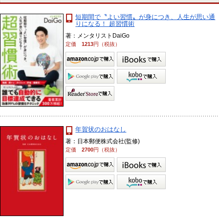
短期間で〝よい習慣〟が身につき、人生が思い通
りになる！ 超習慣術
著：メンタリストDaiGo
定価
1213
円（税抜）
年賀状のおはなし
著：日本郵便株式会社(監修)
定価
2700
円（税抜）