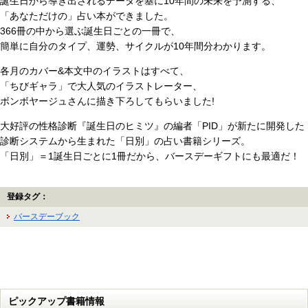
誕生日から導き出されるデータを基に10年間の未来を予測する、
「あなただけの」占い本ができました。
366冊の中から選ぶ誕生日ごとの一冊で、
簡単に自分のタイプ、運勢、サイクルが10年間分わかります。
各月のカバー&本文中のイラストはすべて、
「ちびギャラ」で大人気のイラストレーター、
ボンボヤージュさんに描き下ろしてもらいました!
大好評の性格診断『誕生日のヒミツ』の編者「PID」が新たに開発した
診断システムから生まれた「日別」の占い書籍シリーズ。
「日別」＝1誕生日ごとに1冊だから、バースデーギフトにも最適だ！
登録タグ：
バースデーブック
ピックアップ書籍情報