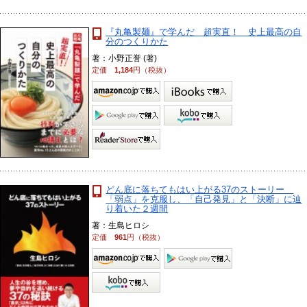
『丸亀製麺』で学んだ 超実直！ 史上最高の自
分のつくりかた
著：小野正誉 (著)
定価
1,184
円（税抜）
どん底に落ちてもはい上がる37のストーリー
「弱点」を克服し、「自己発見」と「決断」に辿
り着いた２週間
著：生島ヒロシ
定価
961
円（税抜）