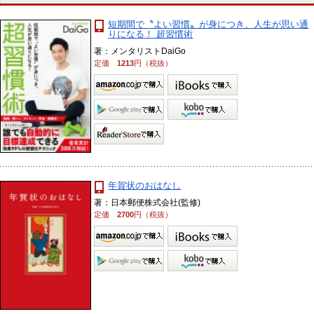
短期間で〝よい習慣〟が身につき、人生が思い通
りになる！ 超習慣術
著：メンタリストDaiGo
定価
1213
円（税抜）
年賀状のおはなし
著：日本郵便株式会社(監修)
定価
2700
円（税抜）