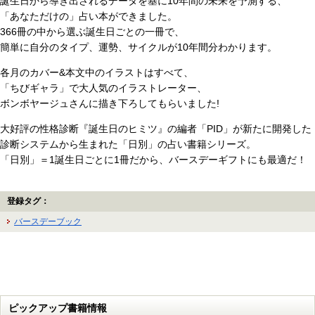
誕生日から導き出されるデータを基に10年間の未来を予測する、
「あなただけの」占い本ができました。
366冊の中から選ぶ誕生日ごとの一冊で、
簡単に自分のタイプ、運勢、サイクルが10年間分わかります。
各月のカバー&本文中のイラストはすべて、
「ちびギャラ」で大人気のイラストレーター、
ボンボヤージュさんに描き下ろしてもらいました!
大好評の性格診断『誕生日のヒミツ』の編者「PID」が新たに開発した
診断システムから生まれた「日別」の占い書籍シリーズ。
「日別」＝1誕生日ごとに1冊だから、バースデーギフトにも最適だ！
登録タグ：
バースデーブック
ピックアップ書籍情報