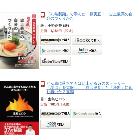
『丸亀製麺』で学んだ 超実直！ 史上最高の自
分のつくりかた
著：小野正誉 (著)
定価
1,184
円（税抜）
どん底に落ちてもはい上がる37のストーリー
「弱点」を克服し、「自己発見」と「決断」に辿
り着いた２週間
著：生島ヒロシ
定価
961
円（税抜）