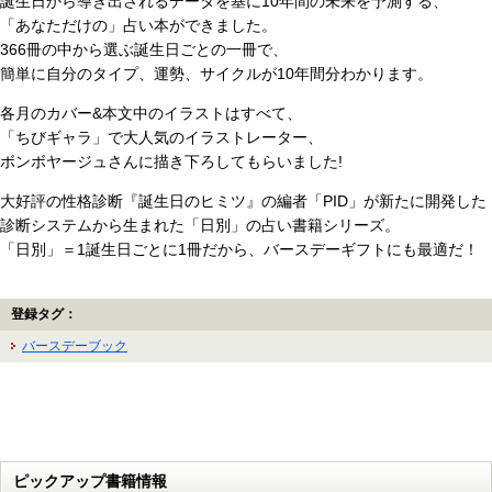
誕生日から導き出されるデータを基に10年間の未来を予測する、
「あなただけの」占い本ができました。
366冊の中から選ぶ誕生日ごとの一冊で、
簡単に自分のタイプ、運勢、サイクルが10年間分わかります。
各月のカバー&本文中のイラストはすべて、
「ちびギャラ」で大人気のイラストレーター、
ボンボヤージュさんに描き下ろしてもらいました!
大好評の性格診断『誕生日のヒミツ』の編者「PID」が新たに開発した
診断システムから生まれた「日別」の占い書籍シリーズ。
「日別」＝1誕生日ごとに1冊だから、バースデーギフトにも最適だ！
登録タグ：
バースデーブック
ピックアップ書籍情報