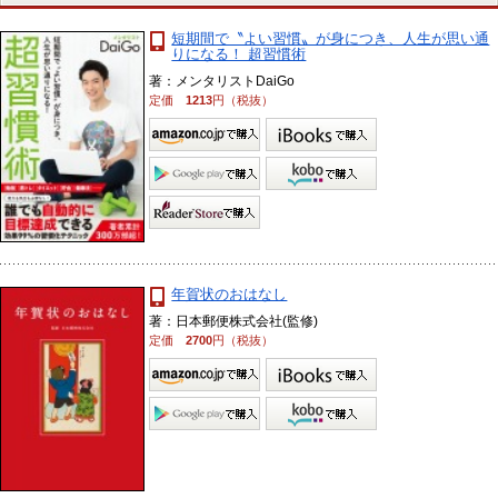
短期間で〝よい習慣〟が身につき、人生が思い通
りになる！ 超習慣術
著：メンタリストDaiGo
定価
1213
円（税抜）
年賀状のおはなし
著：日本郵便株式会社(監修)
定価
2700
円（税抜）