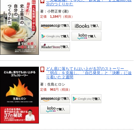
分のつくりかた
著：小野正誉 (著)
定価
1,184
円（税抜）
どん底に落ちてもはい上がる37のストーリー
「弱点」を克服し、「自己発見」と「決断」に辿
り着いた２週間
著：生島ヒロシ
定価
961
円（税抜）