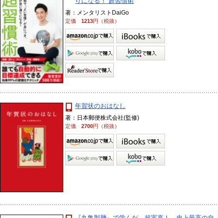
りになる！ 超習慣術
著：メンタリストDaiGo
定価
1213
円（税抜）
年賀状のおはなし
著：日本郵便株式会社(監修)
定価
2700
円（税抜）
『丸亀製麺』で学んだ 超実直！ 史上最高の自