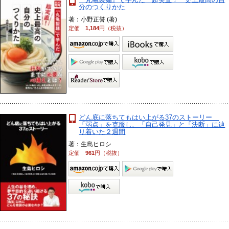
分のつくりかた
著：小野正誉 (著)
定価
1,184
円（税抜）
どん底に落ちてもはい上がる37のストーリー
「弱点」を克服し、「自己発見」と「決断」に辿
り着いた２週間
著：生島ヒロシ
定価
961
円（税抜）