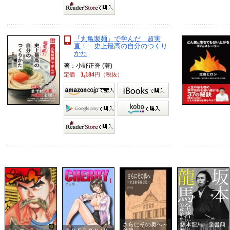
『丸亀製麺』で学んだ 超実
直！ 史上最高の自分のつくり
かた
著：小野正誉 (著)
定価
1,184
円（税抜）
さらにその奥へ～
坂本龍馬 全書簡