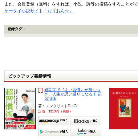
また、会員登録（無料）をすれば、小説、詩等の投稿をすることがで
ケータイ小説サイト「おりおん☆」
登録タグ：
ピックアップ書籍情報
短期間で〝よい習慣〟が身につ
き、人生が思い通りになる！ 超
習慣術
著：メンタリストDaiGo
定価
1213
円（税抜）