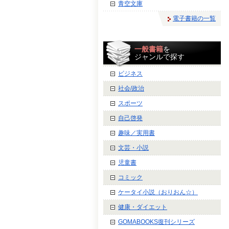
青空文庫
電子書籍の一覧
一般書籍
を
ジャンルで探す
ビジネス
社会/政治
スポーツ
自己啓発
趣味／実用書
文芸・小説
児童書
コミック
ケータイ小説（おりおん☆）
健康・ダイエット
GOMABOOKS復刊シリーズ