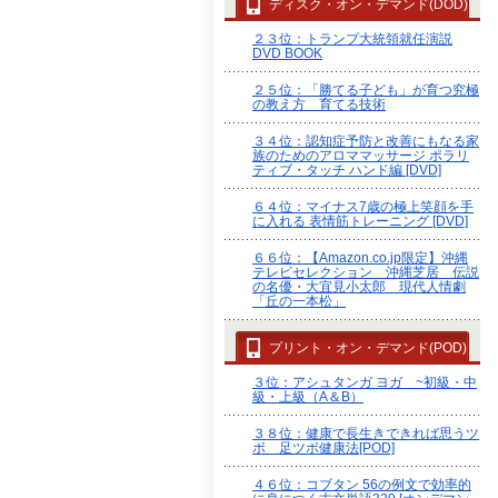
ディスク・オン・デマンド(DOD)
２３位：トランプ大統領就任演説
DVD BOOK
２５位：「勝てる子ども」が育つ究極
の教え方 育てる技術
３４位：認知症予防と改善にもなる家
族のためのアロママッサージ ポラリ
ティブ・タッチ ハンド編 [DVD]
６４位：マイナス7歳の極上笑顔を手
に入れる 表情筋トレーニング [DVD]
６６位：【Amazon.co.jp限定】沖縄
テレビセレクション 沖縄芝居 伝説
の名優・大宜見小太郎 現代人情劇
「丘の一本松」
プリント・オン・デマンド(POD)
３位：アシュタンガ ヨガ ~初級・中
級・上級（A＆B）
３８位：健康で長生きできれば思うツ
ボ 足ツボ健康法[POD]
４６位：コブタン 56の例文で効率的