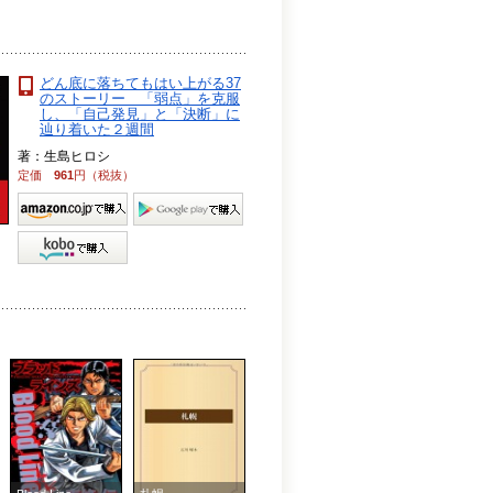
どん底に落ちてもはい上がる37
のストーリー 「弱点」を克服
し、「自己発見」と「決断」に
辿り着いた２週間
著：生島ヒロシ
定価
961
円（税抜）