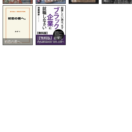
シャケ 6
ＣＨＥＲＲＹ (1)
首里 ...
集 ...
【無料版】起業し
初恋の君へ。
たい ...