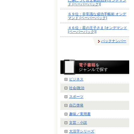
に身につく古文単語329 [オンデマン
ド (ペーパーバック)]
６９位：非常識な成功手帳術 オンデ
マンド (ペーパーバック)
４６位：星の王子さま [オンデマンド
(ペーパーバック)]
バックナンバー
電子書籍
を
ジャンルで探す
ビジネス
社会/政治
スポーツ
自己啓発
趣味／実用書
文芸・小説
大活字シリーズ