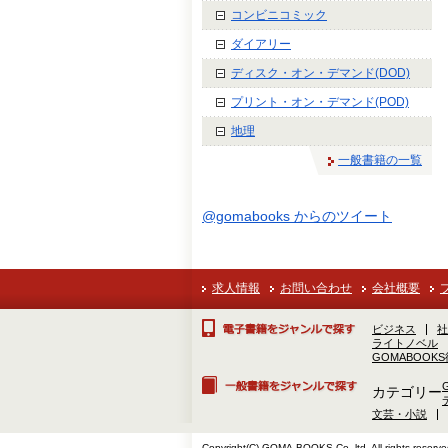
コンビニコミック
ダイアリー
ディスク・オン・デマンド(DOD)
プリント・オン・デマンド(POD)
地理
一般書籍の一覧
@gomabooks からのツイート
求人情報
お問い合わせ
会社概要
ビジネス
社
ライトノベル
GOMABOOK
カテゴリー
文芸・小説
Copyright(C) GOMA-BOOKS Co.,ltd. All rights reserve