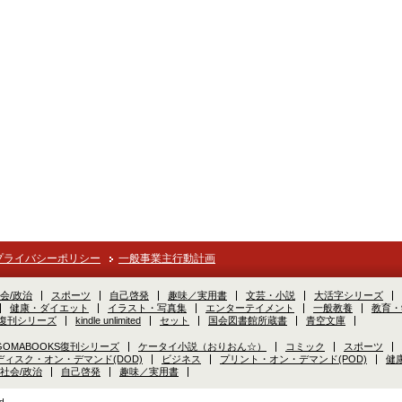
プライバシーポリシー
一般事業主行動計画
会/政治
スポーツ
自己啓発
趣味／実用書
文芸・小説
大活字シリーズ
健康・ダイエット
イラスト・写真集
エンターテイメント
一般教養
教育・
S復刊シリーズ
kindle unlimited
セット
国会図書館所蔵書
青空文庫
GOMABOOKS復刊シリーズ
ケータイ小説（おりおん☆）
コミック
スポーツ
ディスク・オン・デマンド(DOD)
ビジネス
プリント・オン・デマンド(POD)
健
社会/政治
自己啓発
趣味／実用書
d.