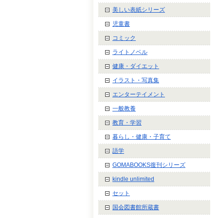
美しい表紙シリーズ
児童書
コミック
ライトノベル
健康・ダイエット
イラスト・写真集
エンターテイメント
一般教養
教育・学習
暮らし・健康・子育て
語学
GOMABOOKS復刊シリーズ
kindle unlimited
セット
国会図書館所蔵書