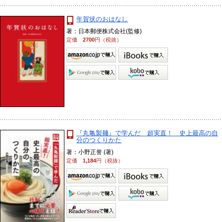
年賀状のおはなし
著：日本郵便株式会社(監修)
定価
2700
円（税抜）
『丸亀製麺』で学んだ 超実直！ 史上最高の自
分のつくりかた
著：小野正誉 (著)
定価
1,184
円（税抜）