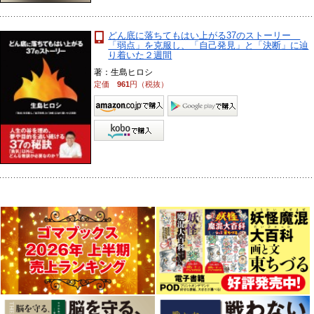
どん底に落ちてもはい上がる37のストーリー
「弱点」を克服し、「自己発見」と「決断」に辿
り着いた２週間
著：生島ヒロシ
定価
961
円（税抜）