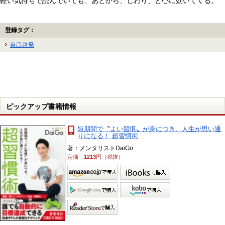
軽い気持ちで読んでいても、あとから、じわり、と心に効いてくる。
登録タグ：
自己啓発
ピックアップ書籍情報
短期間で〝よい習慣〟が身につき、人生が思い通
りになる！ 超習慣術
著：メンタリストDaiGo
定価
1213
円（税抜）