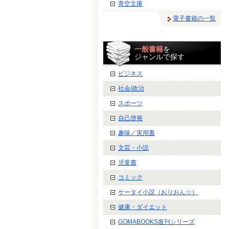
青空文庫
電子書籍の一覧
一般書籍
を
ジャンルで探す
ビジネス
社会/政治
スポーツ
自己啓発
趣味／実用書
文芸・小説
児童書
コミック
ケータイ小説（おりおん☆）
健康・ダイエット
GOMABOOKS復刊シリーズ