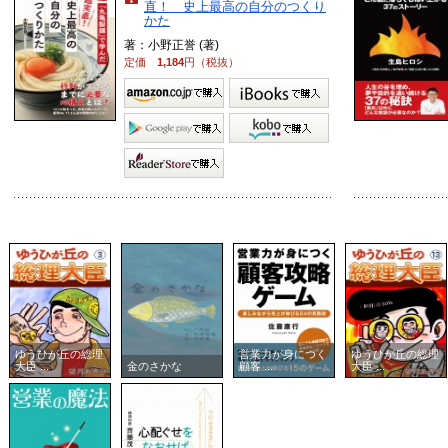
直！ 史上最高の自分のつくり
かた
著：小野正誉 (著)
定価
1,184
円（税抜）
ゆうひが丘の総理
営業力が身につく
ゆうひが丘の総理
大臣 ...
金のさかな
顧客 ...
大臣 ...