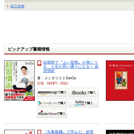
自己啓発
ピックアップ書籍情報
短期間で〝よい習慣〟が身につ
き、人生が思い通りになる！ 超
習慣術
著：メンタリストDaiGo
定価
1213
円（税抜）
『丸亀製麺』で学んだ 超実