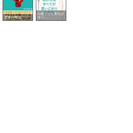
心配ぐせを直せば
営業の魔法
すべ ...