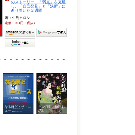
のストーリー 「弱点」を克服
し、「自己発見」と「決断」に
辿り着いた２週間
著：生島ヒロシ
定価
961
円（税抜）
なるほど・ザ・ニ
ケン月影 無料お
ュー ...
試し ...