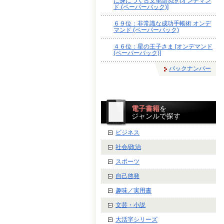
に身につく古文単語329 [オンデマン
ド (ペーパーバック)]
６９位：非常識な成功手帳術 オンデ
マンド (ペーパーバック)
４６位：星の王子さま [オンデマンド
(ペーパーバック)]
バックナンバー
電子書籍
を
ジャンルで探す
ビジネス
社会/政治
スポーツ
自己啓発
趣味／実用書
文芸・小説
大活字シリーズ