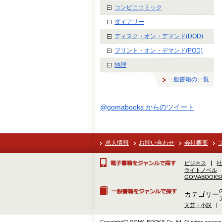
コンビニコミック
ダイアリー
ディスク・オン・デマンド(DOD)
プリント・オン・デマンド(POD)
地理
一般書籍の一覧
@gomabooks からのツイート
求人情報
お問い合わせ
会社概要
ビジネス
社
ライトノベル
GOMABOOK
カテゴリー
文芸・小説
Copyright(C) GOMA-BOOKS Co.,ltd. All rights reserve