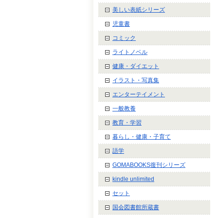
美しい表紙シリーズ
児童書
コミック
ライトノベル
健康・ダイエット
イラスト・写真集
エンターテイメント
一般教養
教育・学習
暮らし・健康・子育て
語学
GOMABOOKS復刊シリーズ
kindle unlimited
セット
国会図書館所蔵書