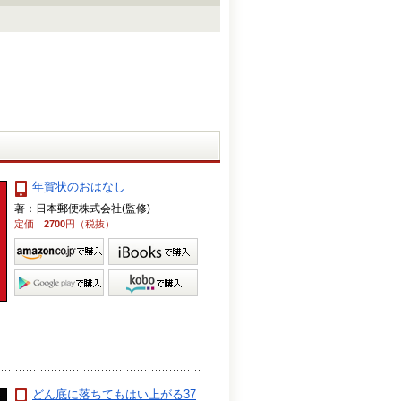
年賀状のおはなし
著：日本郵便株式会社(監修)
定価
2700
円（税抜）
どん底に落ちてもはい上がる37