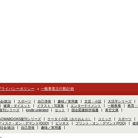
プライバシーポリシー
一般事業主行動計画
会/政治
スポーツ
自己啓発
趣味／実用書
文芸・小説
大活字シリーズ
健康・ダイエット
イラスト・写真集
エンターテイメント
一般教養
教育・
S復刊シリーズ
kindle unlimited
セット
国会図書館所蔵書
青空文庫
GOMABOOKS復刊シリーズ
ケータイ小説（おりおん☆）
コミック
スポーツ
ディスク・オン・デマンド(DOD)
ビジネス
プリント・オン・デマンド(POD)
健
社会/政治
自己啓発
趣味／実用書
d.