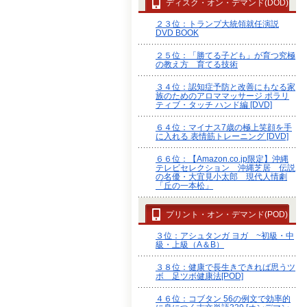
ディスク・オン・デマンド(DOD)
２３位：トランプ大統領就任演説
DVD BOOK
２５位：「勝てる子ども」が育つ究極
の教え方 育てる技術
３４位：認知症予防と改善にもなる家
族のためのアロママッサージ ポラリ
ティブ・タッチ ハンド編 [DVD]
６４位：マイナス7歳の極上笑顔を手
に入れる 表情筋トレーニング [DVD]
６６位：【Amazon.co.jp限定】沖縄
テレビセレクション 沖縄芝居 伝説
の名優・大宜見小太郎 現代人情劇
「丘の一本松」
プリント・オン・デマンド(POD)
３位：アシュタンガ ヨガ ~初級・中
級・上級（A＆B）
３８位：健康で長生きできれば思うツ
ボ 足ツボ健康法[POD]
４６位：コブタン 56の例文で効率的