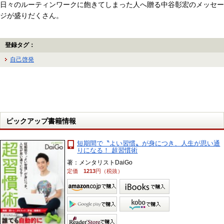
日々のルーティンワークに飽きてしまった人へ贈る中谷彰宏のメッセー
ジが盛りだくさん。
登録タグ：
自己啓発
ピックアップ書籍情報
短期間で〝よい習慣〟が身につき、人生が思い通
りになる！ 超習慣術
著：メンタリストDaiGo
定価
1213
円（税抜）