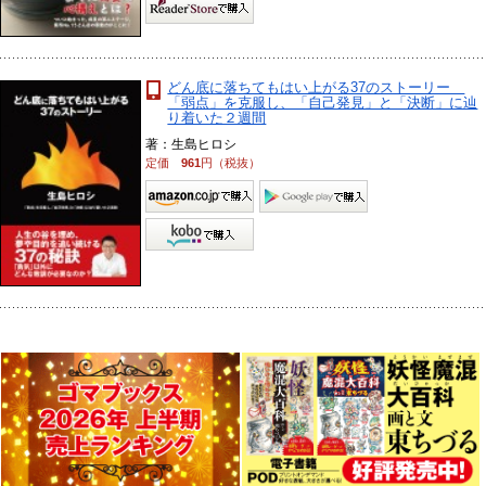
どん底に落ちてもはい上がる37のストーリー
「弱点」を克服し、「自己発見」と「決断」に辿
り着いた２週間
著：生島ヒロシ
定価
961
円（税抜）