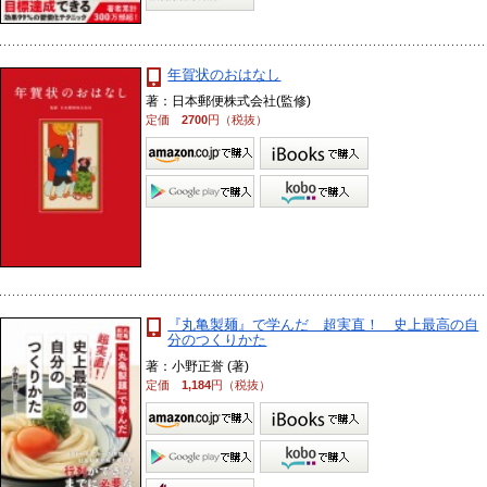
年賀状のおはなし
著：日本郵便株式会社(監修)
定価
2700
円（税抜）
『丸亀製麺』で学んだ 超実直！ 史上最高の自
分のつくりかた
著：小野正誉 (著)
定価
1,184
円（税抜）