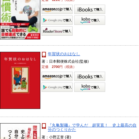
年賀状のおはなし
著：日本郵便株式会社(監修)
定価
2700
円（税抜）
『丸亀製麺』で学んだ 超実直！ 史上最高の自
分のつくりかた
著：小野正誉 (著)