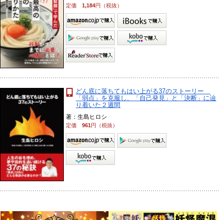
定価
1,184
円（税抜）
どん底に落ちてもはい上がる37のストーリー
「弱点」を克服し、「自己発見」と「決断」に辿
り着いた２週間
著：生島ヒロシ
定価
961
円（税抜）