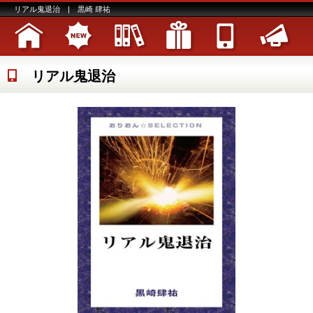
リアル鬼退治 | 黒崎 肆祐
リアル鬼退治