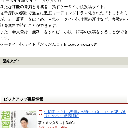
“ケータイ小説サイト「おりおん☆」
新たな才能の発掘と育成を目指すケータイ小説投稿サイト。
堤幸彦氏の演出で過去に数度リーディングドラマ化された『もしもキミ
が。』（凛著）をはじめ、人気ケータイ小説作家の新作など、多数の小
説を無料で読むことができます。
また、会員登録（無料）をすれば、小説、詩等の投稿をすることができ
ます。
ケータイ小説サイト「おりおん☆」http://de-view.net/”
登録タグ：
ピックアップ書籍情報
短期間で〝よい習慣〟が身につき、人生が思い通
りになる！ 超習慣術
著：メンタリストDaiGo
定価
1213
円（税抜）