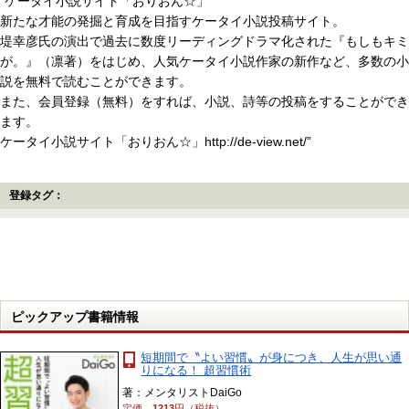
“ケータイ小説サイト「おりおん☆」
新たな才能の発掘と育成を目指すケータイ小説投稿サイト。
堤幸彦氏の演出で過去に数度リーディングドラマ化された『もしもキミ
が。』（凛著）をはじめ、人気ケータイ小説作家の新作など、多数の小
説を無料で読むことができます。
また、会員登録（無料）をすれば、小説、詩等の投稿をすることができ
ます。
ケータイ小説サイト「おりおん☆」http://de-view.net/”
登録タグ：
ピックアップ書籍情報
短期間で〝よい習慣〟が身につき、人生が思い通
りになる！ 超習慣術
著：メンタリストDaiGo
定価
1213
円（税抜）