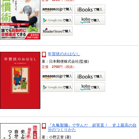
年賀状のおはなし
著：日本郵便株式会社(監修)
定価
2700
円（税抜）
『丸亀製麺』で学んだ 超実直！ 史上最高の自
分のつくりかた
著：小野正誉 (著)