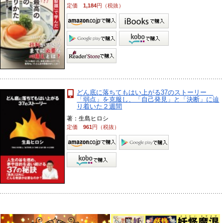
定価
1,184
円（税抜）
どん底に落ちてもはい上がる37のストーリー
「弱点」を克服し、「自己発見」と「決断」に辿
り着いた２週間
著：生島ヒロシ
定価
961
円（税抜）