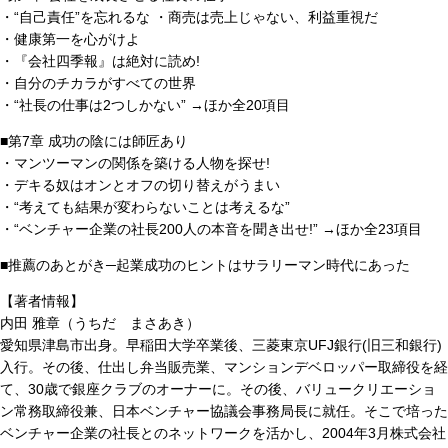
・“自己責任”を忘れるな ・商売は売上じゃない、利益重視だ
・健康第一を心がけよ
・『会社四季報』は絶対に読め!
・自分のチカラがすべての世界
・“社長の仕事は2つしかない” →ほか全20項目
■第7章 成功の陰には師匠あり
・マンツーマンの関係を築ける人物を探せ!
・デキる奴はオンとオフの切り替えがうまい
・“考えても結果が変わらないことは考えるな”
・“ベンチャー企業の社長200人の本音を聞き出せ!” →ほか全23項目
■推薦のあとがき─起業成功のヒントはサラリーマン時代にあった
【著者情報】
内田 雅章（うちだ まさあき）
愛知県津島市出身。早稲田大学卒業後、三菱東京UFJ銀行(旧三和銀行)
入行。その後、仕出し弁当販売業、マンションデベロッパー取締役を経
て、30歳で銀座クラブのオーナーに。その後、バリュークリエーショ
ン常務取締役兼、日本ベンチャー協議会事務局長に就任。そこで培った
ベンチャー企業の社長とのネットワークを活かし、2004年3月株式会社