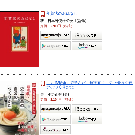
年賀状のおはなし
著：日本郵便株式会社(監修)
定価
2700
円（税抜）
『丸亀製麺』で学んだ 超実直！ 史上最高の自
分のつくりかた
著：小野正誉 (著)
定価
1,184
円（税抜）