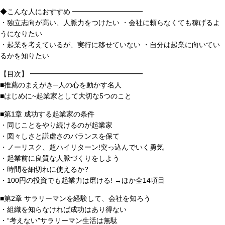
◆こんな人におすすめ ━━━━━━━━━━
・独立志向が高い、人脈力をつけたい ・会社に頼らなくても稼げるよ
うになりたい
・起業を考えているが、実行に移せていない ・自分は起業に向いてい
るかを知りたい
【目次】 ━━━━━━━━━━━━━━━━
■推薦のまえがき─人の心を動かす名人
■はじめに~起業家として大切な5つのこと
■第1章 成功する起業家の条件
・同じことをやり続けるのが起業家
・図々しさと謙虚さのバランスを保て
・ノーリスク、超ハイリターン!突っ込んでいく勇気
・起業前に良質な人脈づくりをしよう
・時間を細切れに使えるか?
・100円の投資でも起業力は磨ける! →ほか全14項目
■第2章 サラリーマンを経験して、会社を知ろう
・組織を知らなければ成功はあり得ない
・“考えない”サラリーマン生活は無駄