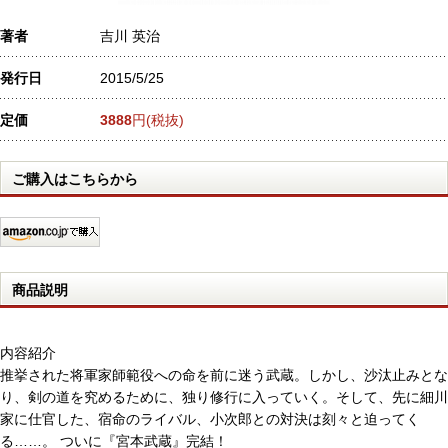
著者
吉川 英治
発行日
2015/5/25
定価
3888
円(税抜)
ご購入はこちらから
商品説明
内容紹介
推挙された将軍家師範役への命を前に迷う武蔵。しかし、沙汰止みとな
り、剣の道を究めるために、独り修行に入っていく。そして、先に細川
家に仕官した、宿命のライバル、小次郎との対決は刻々と迫ってく
る……。 ついに『宮本武蔵』完結！