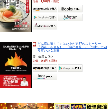
定価
1,184
円（税抜）
どん底に落ちてもはい上がる37のストーリー
「弱点」を克服し、「自己発見」と「決断」に辿
り着いた２週間
著：生島ヒロシ
定価
961
円（税抜）