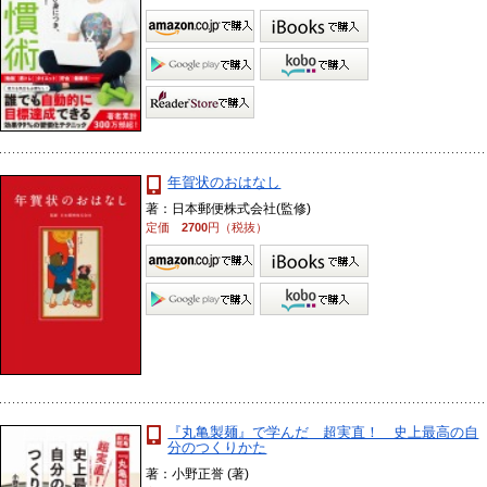
年賀状のおはなし
著：日本郵便株式会社(監修)
定価
2700
円（税抜）
『丸亀製麺』で学んだ 超実直！ 史上最高の自
分のつくりかた
著：小野正誉 (著)