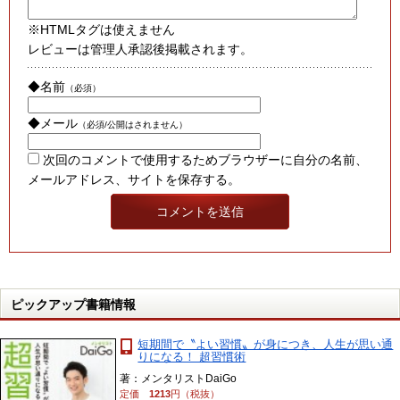
※HTMLタグは使えません
レビューは管理人承認後掲載されます。
◆名前
（必須）
◆メール
（必須/公開はされません）
次回のコメントで使用するためブラウザーに自分の名前、
メールアドレス、サイトを保存する。
ピックアップ書籍情報
短期間で〝よい習慣〟が身につき、人生が思い通
りになる！ 超習慣術
著：メンタリストDaiGo
定価
1213
円（税抜）