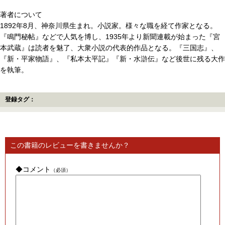
著者について
1892年8月、神奈川県生まれ。小説家。様々な職を経て作家となる。
『鳴門秘帖』などで人気を博し、1935年より新聞連載が始まった『宮
本武蔵』は読者を魅了、大衆小説の代表的作品となる。『三国志』、
『新・平家物語』、『私本太平記』『新・水滸伝』など後世に残る大作
を執筆。
登録タグ：
この書籍のレビューを書きませんか？
◆コメント
（必須）