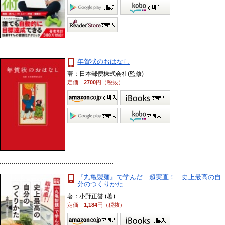
年賀状のおはなし
著：日本郵便株式会社(監修)
定価
2700
円（税抜）
『丸亀製麺』で学んだ 超実直！ 史上最高の自
分のつくりかた
著：小野正誉 (著)
定価
1,184
円（税抜）