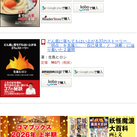
どん底に落ちてもはい上がる37のストーリー
「弱点」を克服し、「自己発見」と「決断」に辿
り着いた２週間
著：生島ヒロシ
定価
961
円（税抜）