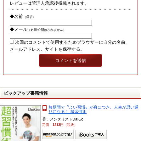
レビューは管理人承認後掲載されます。
◆名前
（必須）
◆メール
（必須/公開はされません）
次回のコメントで使用するためブラウザーに自分の名前、
メールアドレス、サイトを保存する。
ピックアップ書籍情報
短期間で〝よい習慣〟が身につき、人生が思い通
りになる！ 超習慣術
著：メンタリストDaiGo
定価
1213
円（税抜）