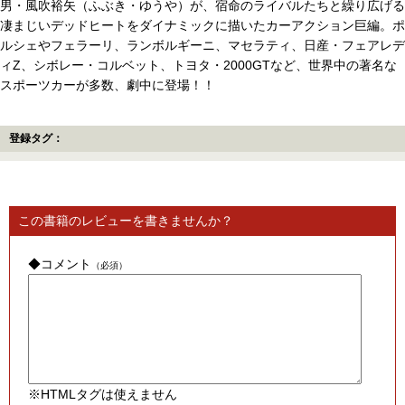
男・風吹裕矢（ふぶき・ゆうや）が、宿命のライバルたちと繰り広げる
凄まじいデッドヒートをダイナミックに描いたカーアクション巨編。ポ
ルシェやフェラーリ、ランボルギーニ、マセラティ、日産・フェアレデ
ィZ、シボレー・コルベット、トヨタ・2000GTなど、世界中の著名な
スポーツカーが多数、劇中に登場！！
登録タグ：
この書籍のレビューを書きませんか？
◆コメント
（必須）
※HTMLタグは使えません