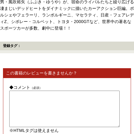
男・風吹裕矢（ふぶき・ゆうや）が、宿命のライバルたちと繰り広げる
凄まじいデッドヒートをダイナミックに描いたカーアクション巨編。ポ
ルシェやフェラーリ、ランボルギーニ、マセラティ、日産・フェアレデ
ィZ、シボレー・コルベット、トヨタ・2000GTなど、世界中の著名な
スポーツカーが多数、劇中に登場！！
登録タグ：
この書籍のレビューを書きませんか？
◆コメント
（必須）
※HTMLタグは使えません