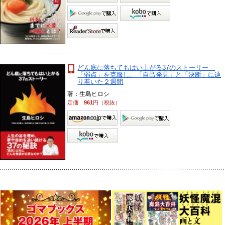
どん底に落ちてもはい上がる37のストーリー
「弱点」を克服し、「自己発見」と「決断」に辿
り着いた２週間
著：生島ヒロシ
定価
961
円（税抜）