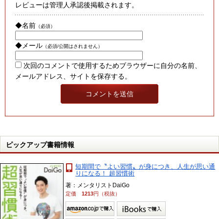
レビューは管理人承認後掲載されます。
◆名前
（必須）
◆メール
（必須/公開はされません）
次回のコメントで使用するためブラウザーに自分の名前、
メールアドレス、サイトを保存する。
ピックアップ書籍情報
短期間で〝よい習慣〟が身につき、人生が思い通
りになる！ 超習慣術
著：メンタリストDaiGo
定価
1213
円（税抜）