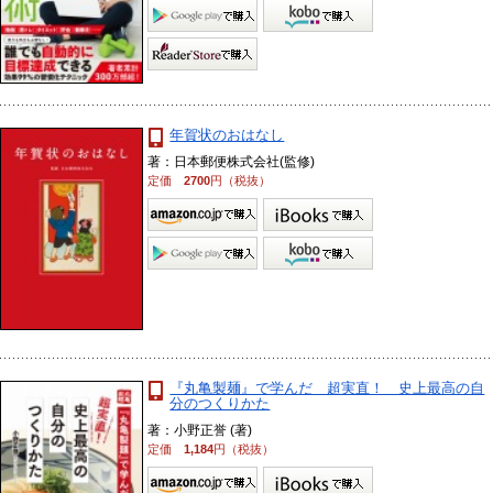
年賀状のおはなし
著：日本郵便株式会社(監修)
定価
2700
円（税抜）
『丸亀製麺』で学んだ 超実直！ 史上最高の自
分のつくりかた
著：小野正誉 (著)
定価
1,184
円（税抜）