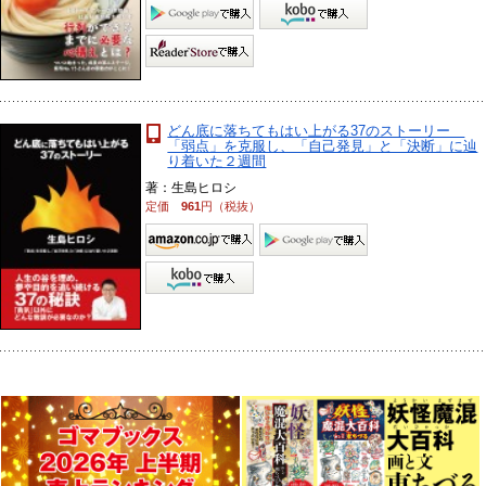
どん底に落ちてもはい上がる37のストーリー
「弱点」を克服し、「自己発見」と「決断」に辿
り着いた２週間
著：生島ヒロシ
定価
961
円（税抜）