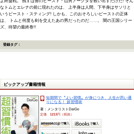
よ終盤戦。 残すは善のビースト・山男アークタを救い出すだけだ! そん
なトムとエレナの前に現れたのは、 上半身は人間、下半身はサソリと
いうビースト・スティング! しかも、このおそろしいビーストの正体
は、 トムと何度も剣を交えたあの男だったのだ……。 闇の王国シリー
ズ、待望の最終巻!!
登録タグ：
ピックアップ書籍情報
短期間で〝よい習慣〟が身につき、人生が思い通
りになる！ 超習慣術
著：メンタリストDaiGo
定価
1213
円（税抜）