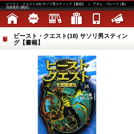
ビースト・クエスト(18) サソリ男スティング【書籍】 | アダム・ブレード (著),
浅尾敦則 (翻訳)
ビースト・クエスト(18) サソリ男スティン
グ【書籍】