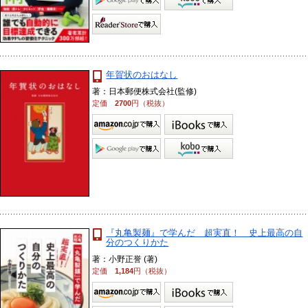
年賀状のおはなし
著：日本郵便株式会社(監修)
定価
2700
円（税抜）
『丸亀製麺』で学んだ 超実直！ 史上最高の自
分のつくりかた
著：小野正誉 (著)
定価
1,184
円（税抜）