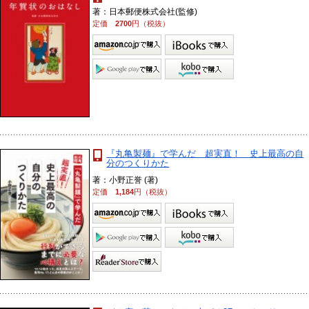
著：日本郵便株式会社(監修)
定価
2700
円（税抜）
『丸亀製麺』で学んだ 超実直！ 史上最高の自
分のつくりかた
著：小野正誉 (著)
定価
1,184
円（税抜）