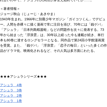
れ合いの中で、アシュラの人間性が芽生え始めていくが……。
＜著者情報＞
ジョージ秋山（じょーじ・あきやま）
1943年生まれ。1966年に別冊少年マガジン「ガイコツくん」でデビュ
ー。人間を赤裸々に描く漫画で常に注目を浴び、70年には「銭ゲバ」
「アシュラ」「日本列島蝦蟇蛙」などの問題作を次々に発表する。73
年から始まった「浮浪雲」は、30年以上経った今も連載が続き、単行
本も80巻に達するロングセラーとなる。同作品で第24回小学館漫画賞
を受賞。また、「銭ゲバ」「浮浪雲」「恋子の毎日」といった多くの作
品がドラマ化、映画化されるなど、その人気は多方面にわたる。
★★★アシュラシリーズ★★★
アシュラ 4巻
アシュラ 3巻
アシュラ 2巻
アシュラ 1巻