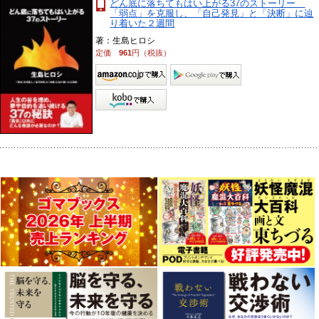
どん底に落ちてもはい上がる37のストーリー
「弱点」を克服し、「自己発見」と「決断」に辿
り着いた２週間
著：生島ヒロシ
定価
961
円（税抜）