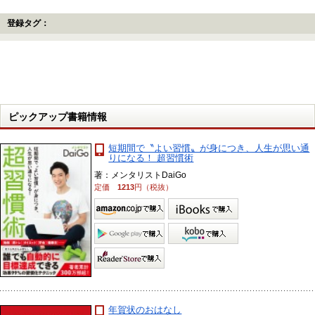
登録タグ：
ピックアップ書籍情報
短期間で〝よい習慣〟が身につき、人生が思い通
りになる！ 超習慣術
著：メンタリストDaiGo
定価
1213
円（税抜）
年賀状のおはなし