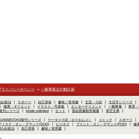
プライバシーポリシー
一般事業主行動計画
会/政治
スポーツ
自己啓発
趣味／実用書
文芸・小説
大活字シリーズ
健康・ダイエット
イラスト・写真集
エンターテイメント
一般教養
教育・
S復刊シリーズ
kindle unlimited
セット
国会図書館所蔵書
青空文庫
GOMABOOKS復刊シリーズ
ケータイ小説（おりおん☆）
コミック
スポーツ
ディスク・オン・デマンド(DOD)
ビジネス
プリント・オン・デマンド(POD)
健
社会/政治
自己啓発
趣味／実用書
d.