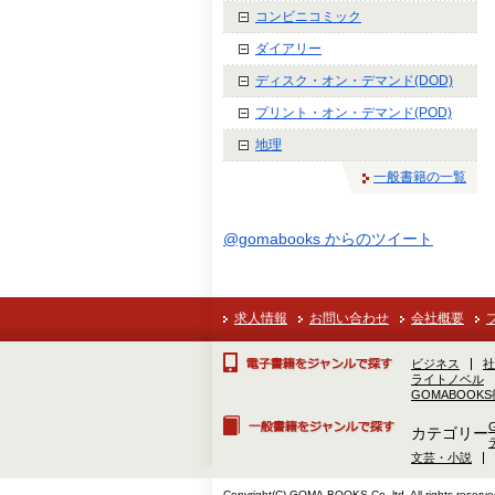
コンビニコミック
ダイアリー
ディスク・オン・デマンド(DOD)
プリント・オン・デマンド(POD)
地理
一般書籍の一覧
@gomabooks からのツイート
求人情報
お問い合わせ
会社概要
ビジネス
社
ライトノベル
GOMABOOK
カテゴリー
文芸・小説
Copyright(C) GOMA-BOOKS Co.,ltd. All rights reserve