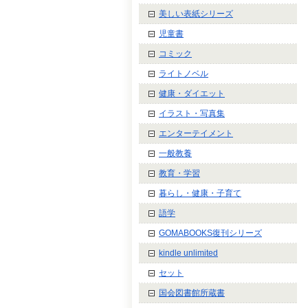
美しい表紙シリーズ
児童書
コミック
ライトノベル
健康・ダイエット
イラスト・写真集
エンターテイメント
一般教養
教育・学習
暮らし・健康・子育て
語学
GOMABOOKS復刊シリーズ
kindle unlimited
セット
国会図書館所蔵書