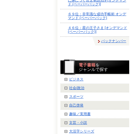
に身につく古文単語329 [オンデマン
ド (ペーパーバック)]
６９位：非常識な成功手帳術 オンデ
マンド (ペーパーバック)
４６位：星の王子さま [オンデマンド
(ペーパーバック)]
バックナンバー
電子書籍
を
ジャンルで探す
ビジネス
社会/政治
スポーツ
自己啓発
趣味／実用書
文芸・小説
大活字シリーズ