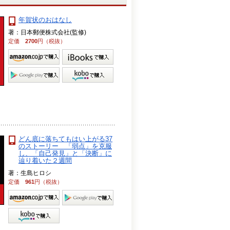
年賀状のおはなし
著：日本郵便株式会社(監修)
定価
2700
円（税抜）
どん底に落ちてもはい上がる37
のストーリー 「弱点」を克服
し、「自己発見」と「決断」に
辿り着いた２週間
著：生島ヒロシ
定価
961
円（税抜）