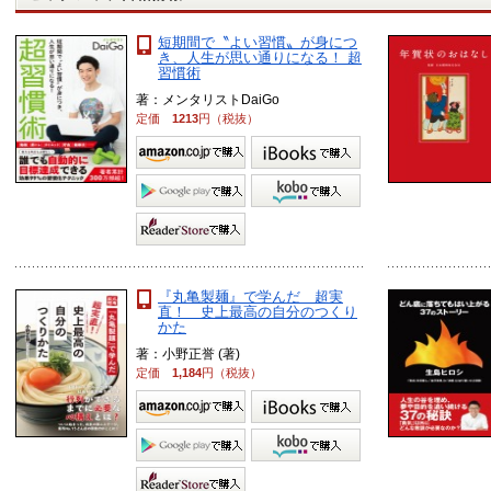
短期間で〝よい習慣〟が身につ
き、人生が思い通りになる！ 超
習慣術
著：メンタリストDaiGo
定価
1213
円（税抜）
『丸亀製麺』で学んだ 超実
直！ 史上最高の自分のつくり
かた
著：小野正誉 (著)
定価
1,184
円（税抜）