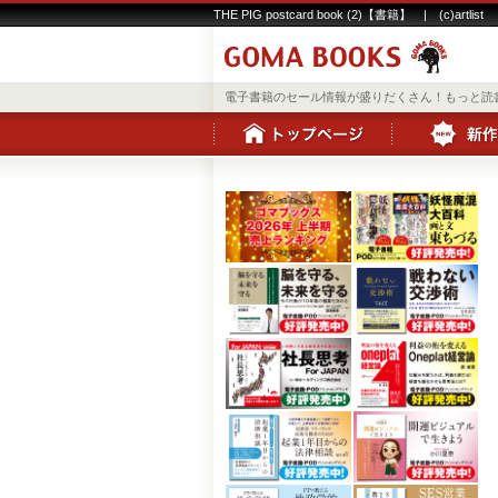
THE PIG postcard book (2)【書籍】 | (c)artlist
電子書籍のセール情報が盛りだくさん！もっと読