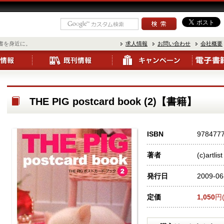
書を身近に。
求人情報
お問い合わせ
会社概要
THE PIG postcard book (2)【書籍】
ISBN
978477
著者
(c)artlist
発行日
2009-06
定価
1,050
円