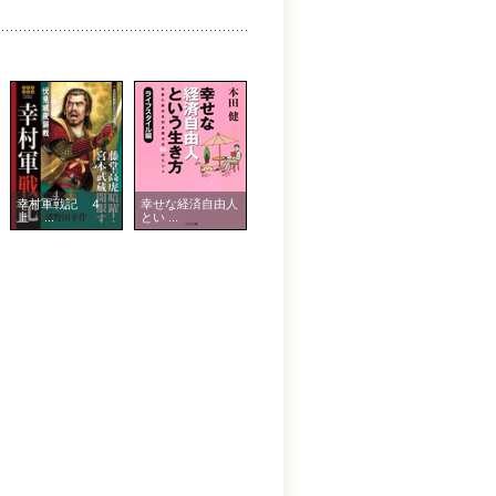
幸村軍戦記 ４
幸せな経済自由人
上 ...
とい ...