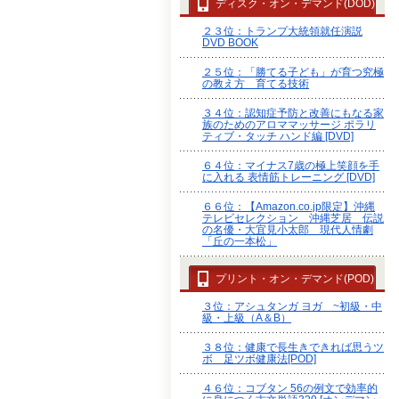
ディスク・オン・デマンド(DOD)
２３位：トランプ大統領就任演説
DVD BOOK
２５位：「勝てる子ども」が育つ究極
の教え方 育てる技術
３４位：認知症予防と改善にもなる家
族のためのアロママッサージ ポラリ
ティブ・タッチ ハンド編 [DVD]
６４位：マイナス7歳の極上笑顔を手
に入れる 表情筋トレーニング [DVD]
６６位：【Amazon.co.jp限定】沖縄
テレビセレクション 沖縄芝居 伝説
の名優・大宜見小太郎 現代人情劇
「丘の一本松」
プリント・オン・デマンド(POD)
３位：アシュタンガ ヨガ ~初級・中
級・上級（A＆B）
３８位：健康で長生きできれば思うツ
ボ 足ツボ健康法[POD]
４６位：コブタン 56の例文で効率的