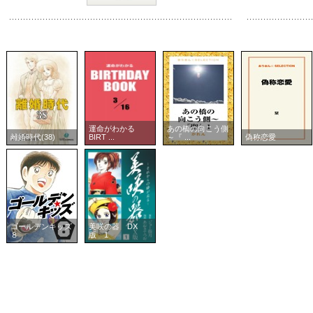
運命がわかる
あの橋の向こう側
離婚時代(38)
BIRT ...
～『 ...
偽称恋愛
ゴールデンキッズ
美咲の器 DX
８
版 1