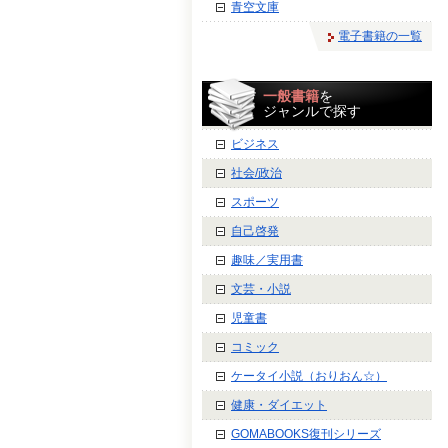
青空文庫
電子書籍の一覧
一般書籍
を
ジャンルで探す
ビジネス
社会/政治
スポーツ
自己啓発
趣味／実用書
文芸・小説
児童書
コミック
ケータイ小説（おりおん☆）
健康・ダイエット
GOMABOOKS復刊シリーズ