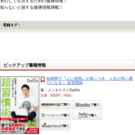
安心して生活するための健康情報！
知らないと損する健康情報満載！
登録タグ：
ピックアップ書籍情報
短期間で〝よい習慣〟が身につき、人生が思い通
りになる！ 超習慣術
著：メンタリストDaiGo
定価
1213
円（税抜）