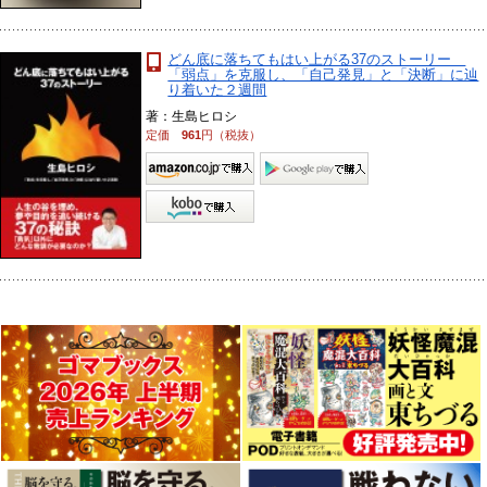
どん底に落ちてもはい上がる37のストーリー
「弱点」を克服し、「自己発見」と「決断」に辿
り着いた２週間
著：生島ヒロシ
定価
961
円（税抜）