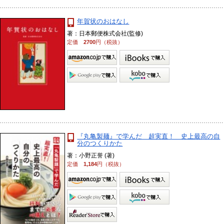
年賀状のおはなし
著：日本郵便株式会社(監修)
定価
2700
円（税抜）
『丸亀製麺』で学んだ 超実直！ 史上最高の自
分のつくりかた
著：小野正誉 (著)
定価
1,184
円（税抜）