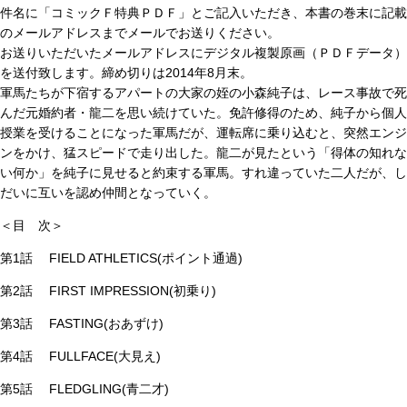
件名に「コミックＦ特典ＰＤＦ」とご記入いただき、本書の巻末に記載
のメールアドレスまでメールでお送りください。
お送りいただいたメールアドレスにデジタル複製原画（ＰＤＦデータ）
を送付致します。締め切りは2014年8月末。
軍馬たちが下宿するアパートの大家の姪の小森純子は、レース事故で死
んだ元婚約者・龍二を思い続けていた。免許修得のため、純子から個人
授業を受けることになった軍馬だが、運転席に乗り込むと、突然エンジ
ンをかけ、猛スピードで走り出した。龍二が見たという「得体の知れな
い何か」を純子に見せると約束する軍馬。すれ違っていた二人だが、し
だいに互いを認め仲間となっていく。
＜目 次＞
第1話 FIELD ATHLETICS(ポイント通過)
第2話 FIRST IMPRESSION(初乗り)
第3話 FASTING(おあずけ)
第4話 FULLFACE(大見え)
第5話 FLEDGLING(青二才)