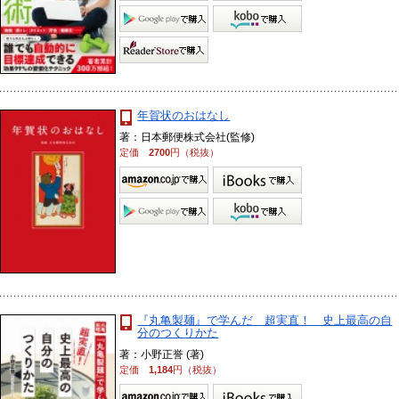
年賀状のおはなし
著：日本郵便株式会社(監修)
定価
2700
円（税抜）
『丸亀製麺』で学んだ 超実直！ 史上最高の自
分のつくりかた
著：小野正誉 (著)
定価
1,184
円（税抜）