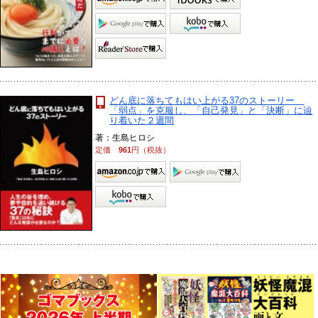
どん底に落ちてもはい上がる37のストーリー
「弱点」を克服し、「自己発見」と「決断」に辿
り着いた２週間
著：生島ヒロシ
定価
961
円（税抜）