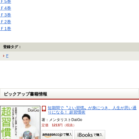
Ｆ5巻
Ｆ4巻
Ｆ3巻
Ｆ2巻
Ｆ1巻
登録タグ：
F
ピックアップ書籍情報
短期間で〝よい習慣〟が身につき、人生が思い通
りになる！ 超習慣術
著：メンタリストDaiGo
定価
1213
円（税抜）