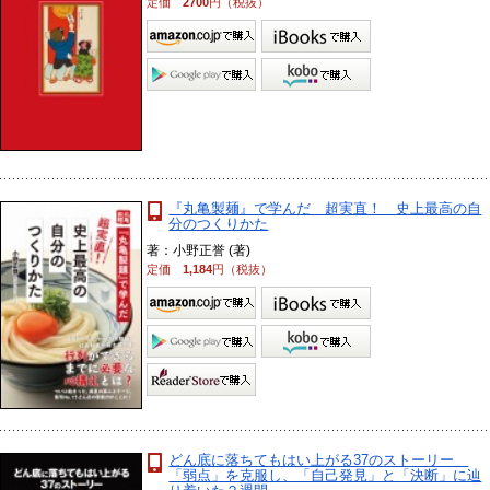
定価
2700
円（税抜）
『丸亀製麺』で学んだ 超実直！ 史上最高の自
分のつくりかた
著：小野正誉 (著)
定価
1,184
円（税抜）
どん底に落ちてもはい上がる37のストーリー
「弱点」を克服し、「自己発見」と「決断」に辿