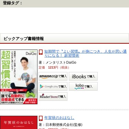
登録タグ：
ピックアップ書籍情報
短期間で〝よい習慣〟が身につき、人生が思い通
りになる！ 超習慣術
著：メンタリストDaiGo
定価
1213
円（税抜）
年賀状のおはなし
著：日本郵便株式会社(監修)