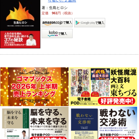
り着いた２週間
著：生島ヒロシ
定価
961
円（税抜）