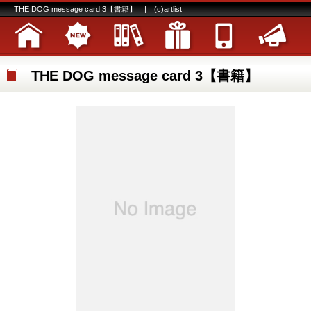
THE DOG message card 3【書籍】 | (c)artlist
THE DOG message card 3【書籍】