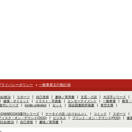
プライバシーポリシー
一般事業主行動計画
会/政治
スポーツ
自己啓発
趣味／実用書
文芸・小説
大活字シリーズ
健康・ダイエット
イラスト・写真集
エンターテイメント
一般教養
教育・
S復刊シリーズ
kindle unlimited
セット
国会図書館所蔵書
青空文庫
GOMABOOKS復刊シリーズ
ケータイ小説（おりおん☆）
コミック
スポーツ
ディスク・オン・デマンド(DOD)
ビジネス
プリント・オン・デマンド(POD)
健
社会/政治
自己啓発
趣味／実用書
d.