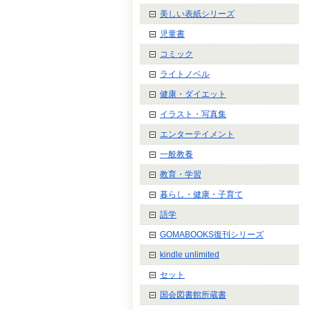
美しい表紙シリーズ
児童書
コミック
ライトノベル
健康・ダイエット
イラスト・写真集
エンターテイメント
一般教養
教育・学習
暮らし・健康・子育て
語学
GOMABOOKS復刊シリーズ
kindle unlimited
セット
国会図書館所蔵書