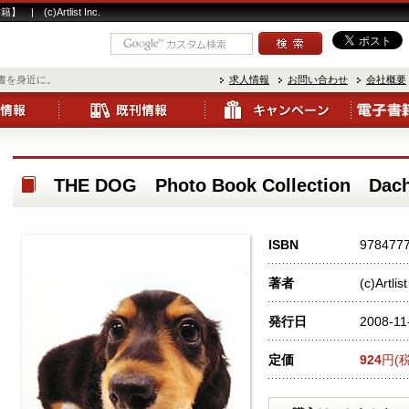
】 | (c)Artlist Inc.
書を身近に。
求人情報
お問い合わせ
会社概要
THE DOG Photo Book Collection D
ISBN
978477
著者
(c)Artlist
発行日
2008-11
定価
924
円(