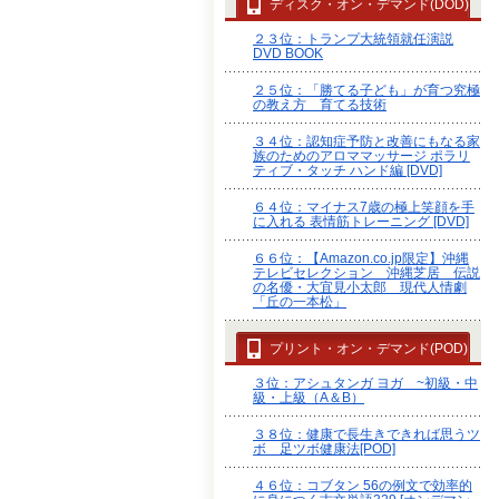
ディスク・オン・デマンド(DOD)
２３位：トランプ大統領就任演説
DVD BOOK
２５位：「勝てる子ども」が育つ究極
の教え方 育てる技術
３４位：認知症予防と改善にもなる家
族のためのアロママッサージ ポラリ
ティブ・タッチ ハンド編 [DVD]
６４位：マイナス7歳の極上笑顔を手
に入れる 表情筋トレーニング [DVD]
６６位：【Amazon.co.jp限定】沖縄
テレビセレクション 沖縄芝居 伝説
の名優・大宜見小太郎 現代人情劇
「丘の一本松」
プリント・オン・デマンド(POD)
３位：アシュタンガ ヨガ ~初級・中
級・上級（A＆B）
３８位：健康で長生きできれば思うツ
ボ 足ツボ健康法[POD]
４６位：コブタン 56の例文で効率的