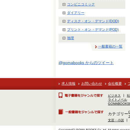
コンビニコミック
ダイアリー
ディスク・オン・デマンド(DOD)
プリント・オン・デマンド(POD)
地理
一般書籍の一覧
@gomabooks からのツイート
求人情報
お問い合わせ
会社概要
ビジネス
社
ライトノベル
GOMABOOK
カテゴリー
文芸・小説
Copyright(C) GOMA-BOOKS Co.,ltd. All rights reserve