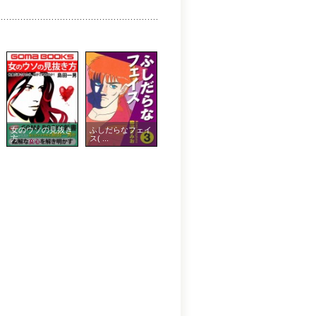
女のウソの見抜き
ふしだらなフェイ
方 ...
ス( ...