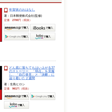
年賀状のおはなし
著：日本郵便株式会社(監修)
定価
2700
円（税抜）
どん底に落ちてもはい上がる37
のストーリー 「弱点」を克服
し、「自己発見」と「決断」に
辿り着いた２週間
著：生島ヒロシ
定価
961
円（税抜）