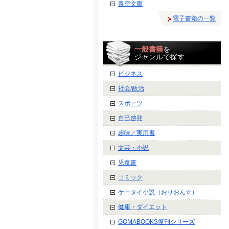
青空文庫
電子書籍の一覧
一般書籍
を
ジャンルで探す
ビジネス
社会/政治
スポーツ
自己啓発
趣味／実用書
文芸・小説
児童書
コミック
ケータイ小説（おりおん☆）
健康・ダイエット
GOMABOOKS復刊シリーズ