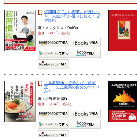
短期間で〝よい習慣〟が身につ
き、人生が思い通りになる！ 超
習慣術
著：メンタリストDaiGo
定価
1213
円（税抜）
『丸亀製麺』で学んだ 超実
直！ 史上最高の自分のつくり
かた
著：小野正誉 (著)
定価
1,184
円（税抜）