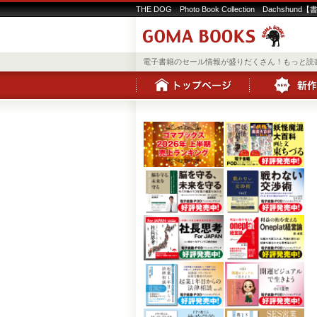
THE DOG Photo Book Collection Dachshund【書籍
電子書籍のセール情報が盛りだくさん！もっと読