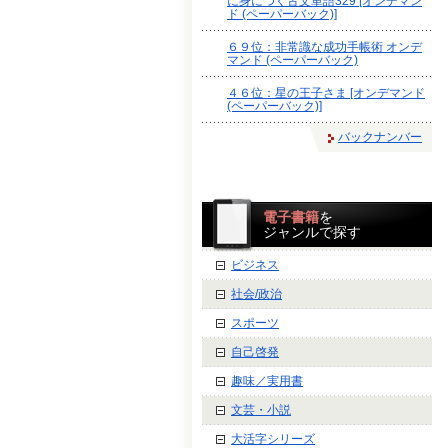
に身につく古文単語329 [オンデマン
ド (ペーパーバック)]
６９位：非常識な成功手帳術 オンデ
マンド (ペーパーバック)
４６位：星の王子さま [オンデマンド
(ペーパーバック)]
バックナンバー
電子書籍
を
ジャンルで探す
ビジネス
社会/政治
スポーツ
自己啓発
趣味／実用書
文芸・小説
大活字シリーズ