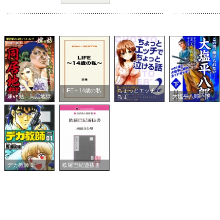
LIFE～14歳の私
ちょっとエッチで
嫁vs姑 同居地獄
...
ちょ ...
大塩平八郎 下
デカ教師 1
欧羅巴紀遊抜書