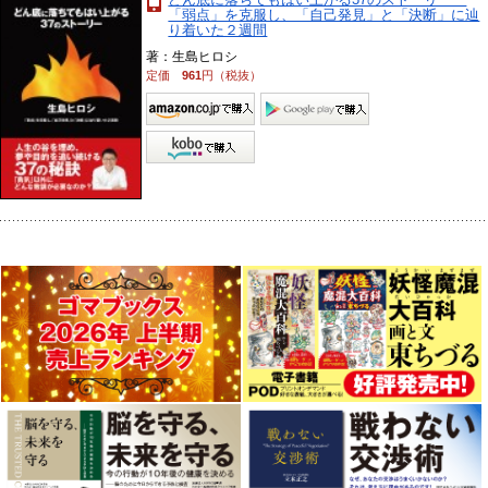
「弱点」を克服し、「自己発見」と「決断」に辿
り着いた２週間
著：生島ヒロシ
定価
961
円（税抜）