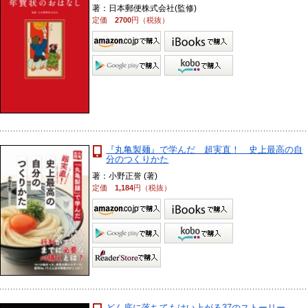
著：日本郵便株式会社(監修)
定価
2700
円（税抜）
『丸亀製麺』で学んだ 超実直！ 史上最高の自
分のつくりかた
著：小野正誉 (著)
定価
1,184
円（税抜）
どん底に落ちてもはい上がる37のストーリー