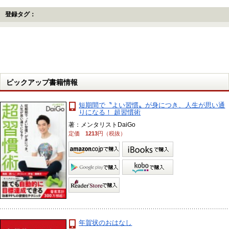
登録タグ：
ピックアップ書籍情報
短期間で〝よい習慣〟が身につき、人生が思い通
りになる！ 超習慣術
著：メンタリストDaiGo
定価
1213
円（税抜）
年賀状のおはなし