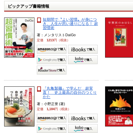
ピックアップ書籍情報
短期間で〝よい習慣〟が身につ
き、人生が思い通りになる！ 超
習慣術
著：メンタリストDaiGo
定価
1213
円（税抜）
『丸亀製麺』で学んだ 超実
直！ 史上最高の自分のつくり
かた
著：小野正誉 (著)
定価
1,184
円（税抜）