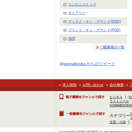
コンビニコミック
ダイアリー
ディスク・オン・デマンド(DOD)
プリント・オン・デマンド(POD)
地理
一般書籍の一覧
@gomabooks からのツイート
求人情報
お問い合わせ
会社概要
ビジネス
社
ライトノベル
GOMABOOK
カテゴリー
文芸・小説
Copyright(C) GOMA-BOOKS Co.,ltd. All rights reserve