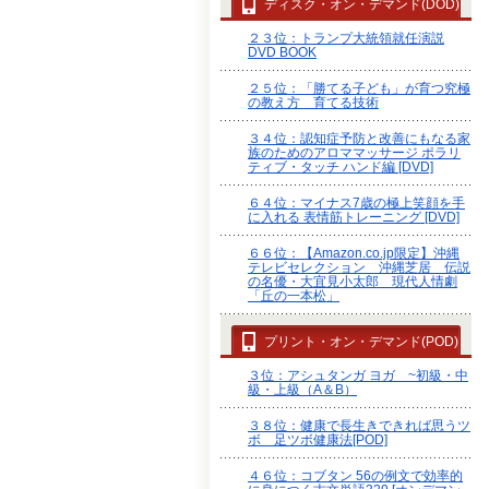
ディスク・オン・デマンド(DOD)
２３位：トランプ大統領就任演説
DVD BOOK
２５位：「勝てる子ども」が育つ究極
の教え方 育てる技術
３４位：認知症予防と改善にもなる家
族のためのアロママッサージ ポラリ
ティブ・タッチ ハンド編 [DVD]
６４位：マイナス7歳の極上笑顔を手
に入れる 表情筋トレーニング [DVD]
６６位：【Amazon.co.jp限定】沖縄
テレビセレクション 沖縄芝居 伝説
の名優・大宜見小太郎 現代人情劇
「丘の一本松」
プリント・オン・デマンド(POD)
３位：アシュタンガ ヨガ ~初級・中
級・上級（A＆B）
３８位：健康で長生きできれば思うツ
ボ 足ツボ健康法[POD]
４６位：コブタン 56の例文で効率的