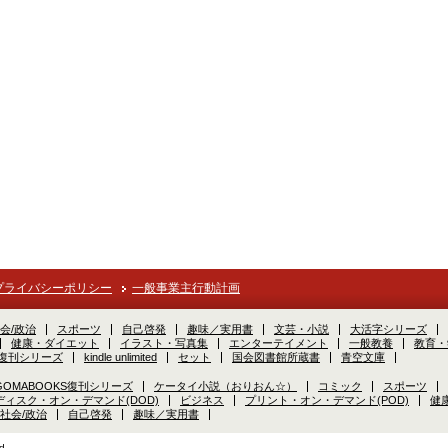
プライバシーポリシー
一般事業主行動計画
会/政治
スポーツ
自己啓発
趣味／実用書
文芸・小説
大活字シリーズ
健康・ダイエット
イラスト・写真集
エンターテイメント
一般教養
教育・
S復刊シリーズ
kindle unlimited
セット
国会図書館所蔵書
青空文庫
GOMABOOKS復刊シリーズ
ケータイ小説（おりおん☆）
コミック
スポーツ
ディスク・オン・デマンド(DOD)
ビジネス
プリント・オン・デマンド(POD)
健
社会/政治
自己啓発
趣味／実用書
d.