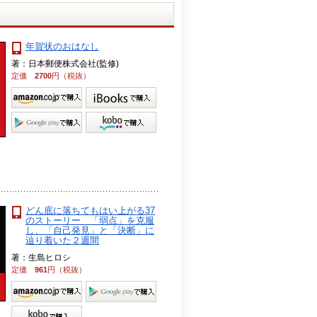
年賀状のおはなし
著：日本郵便株式会社(監修)
定価
2700
円（税抜）
どん底に落ちてもはい上がる37
のストーリー 「弱点」を克服
し、「自己発見」と「決断」に
辿り着いた２週間
著：生島ヒロシ
定価
961
円（税抜）