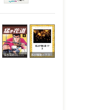
猛き花道(1)
私が極妻！？ 3