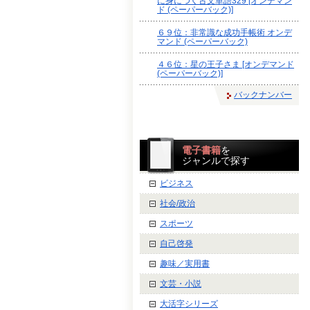
に身につく古文単語329 [オンデマン
ド (ペーパーバック)]
６９位：非常識な成功手帳術 オンデ
マンド (ペーパーバック)
４６位：星の王子さま [オンデマンド
(ペーパーバック)]
バックナンバー
電子書籍
を
ジャンルで探す
ビジネス
社会/政治
スポーツ
自己啓発
趣味／実用書
文芸・小説
大活字シリーズ