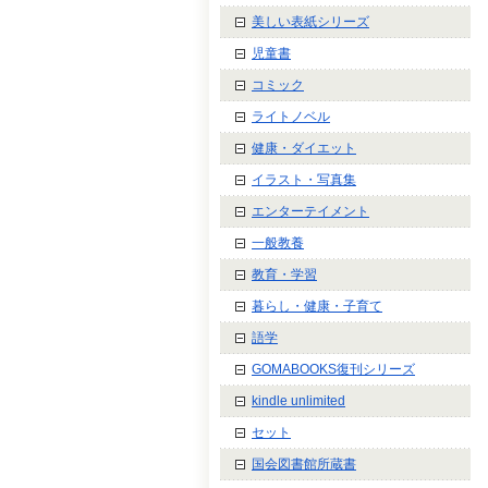
美しい表紙シリーズ
児童書
コミック
ライトノベル
健康・ダイエット
イラスト・写真集
エンターテイメント
一般教養
教育・学習
暮らし・健康・子育て
語学
GOMABOOKS復刊シリーズ
kindle unlimited
セット
国会図書館所蔵書