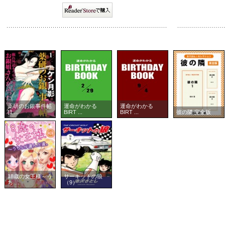
薬研のお銀事件帖
運命がわかる
運命がわかる
(1 ...
BIRT ...
BIRT ...
彼の隣 完全版
18歳の女王様～う
サーキットの狼
ち ...
（9）