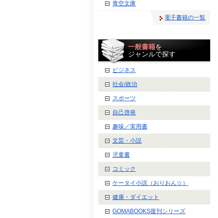
青空文庫
電子書籍の一覧
一般書籍
を
ジャンルで探す
ビジネス
社会/政治
スポーツ
自己啓発
趣味／実用書
文芸・小説
児童書
コミック
ケータイ小説（おりおん☆）
健康・ダイエット
GOMABOOKS復刊シリーズ