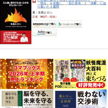
「弱点」を克服し、「自己発見」と「決断」に辿
り着いた２週間
著：生島ヒロシ
定価
961
円（税抜）