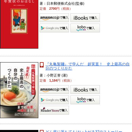
著：日本郵便株式会社(監修)
定価
2700
円（税抜）
『丸亀製麺』で学んだ 超実直！ 史上最高の自
分のつくりかた
著：小野正誉 (著)
定価
1,184
円（税抜）
どん底に落ちてもはい上がる37のストーリー