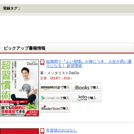
登録タグ：
ピックアップ書籍情報
短期間で〝よい習慣〟が身につき、人生が思い通
りになる！ 超習慣術
著：メンタリストDaiGo
定価
1213
円（税抜）
年賀状のおはなし