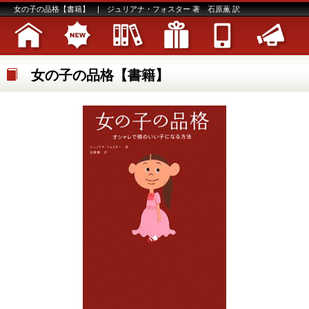
女の子の品格【書籍】 | ジュリアナ・フォスター 著 石原薫 訳
女の子の品格【書籍】