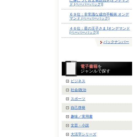
に身につく古文単語329 [オンデマン
ド (ペーパーバック)]
６９位：非常識な成功手帳術 オンデ
マンド (ペーパーバック)
４６位：星の王子さま [オンデマンド
(ペーパーバック)]
バックナンバー
電子書籍
を
ジャンルで探す
ビジネス
社会/政治
スポーツ
自己啓発
趣味／実用書
文芸・小説
大活字シリーズ