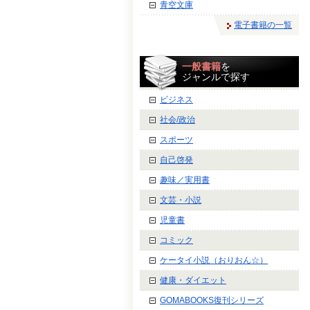
青空文庫
電子書籍の一覧
一般書籍
を
ジャンルで探す
ビジネス
社会/政治
スポーツ
自己啓発
趣味／実用書
文芸・小説
児童書
コミック
ケータイ小説（おりおん☆）
健康・ダイエット
GOMABOOKS復刊シリーズ