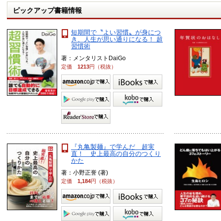
ピックアップ書籍情報
短期間で〝よい習慣〟が身につ
き、人生が思い通りになる！ 超
習慣術
著：メンタリストDaiGo
定価
1213
円（税抜）
『丸亀製麺』で学んだ 超実
直！ 史上最高の自分のつくり
かた
著：小野正誉 (著)
定価
1,184
円（税抜）