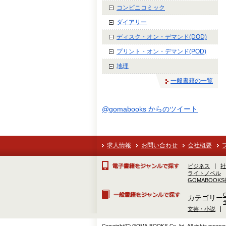
コンビニコミック
ダイアリー
ディスク・オン・デマンド(DOD)
プリント・オン・デマンド(POD)
地理
一般書籍の一覧
@gomabooks からのツイート
求人情報
お問い合わせ
会社概要
ビジネス
社
ライトノベル
GOMABOOK
カテゴリー
文芸・小説
Copyright(C) GOMA-BOOKS Co.,ltd. All rights reserve