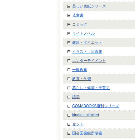
美しい表紙シリーズ
児童書
コミック
ライトノベル
健康・ダイエット
イラスト・写真集
エンターテイメント
一般教養
教育・学習
暮らし・健康・子育て
語学
GOMABOOKS復刊シリーズ
kindle unlimited
セット
国会図書館所蔵書