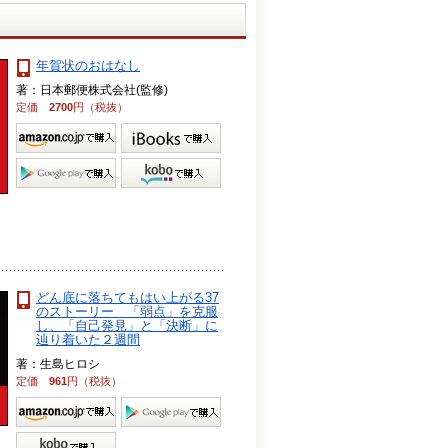
年賀状のおはなし
著：日本郵便株式会社(監修)
定価
2700
円（税抜）
どん底に落ちてもはい上がる37
のストーリー 「弱点」を克服
し、「自己発見」と「決断」に
辿り着いた２週間
著：生島ヒロシ
定価
961
円（税抜）