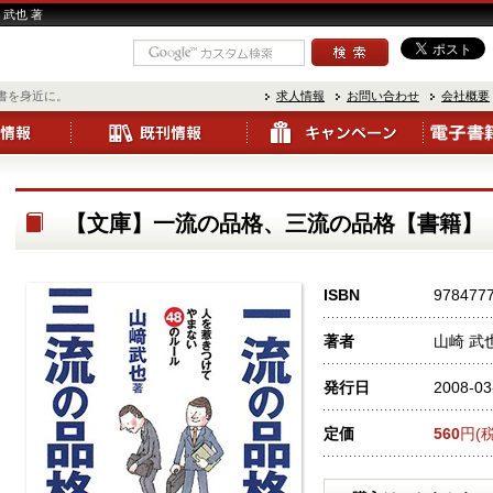
武也 著
書を身近に。
求人情報
お問い合わせ
会社概要
【文庫】一流の品格、三流の品格【書籍】
ISBN
978477
著者
山崎 武
発行日
2008-03
定価
560
円(