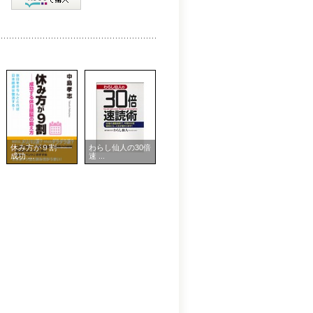
休み方が９割――
わらし仙人の30倍
成功 ...
速 ...