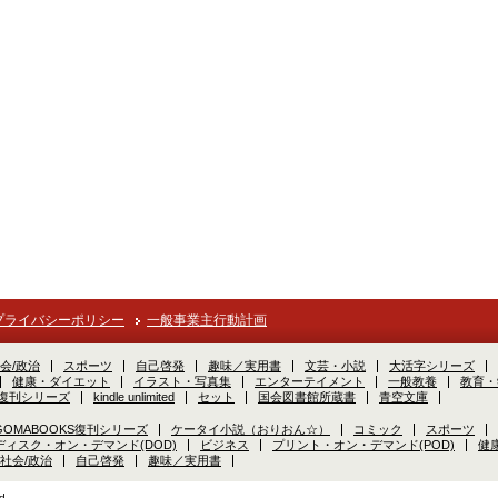
プライバシーポリシー
一般事業主行動計画
会/政治
スポーツ
自己啓発
趣味／実用書
文芸・小説
大活字シリーズ
健康・ダイエット
イラスト・写真集
エンターテイメント
一般教養
教育・
S復刊シリーズ
kindle unlimited
セット
国会図書館所蔵書
青空文庫
GOMABOOKS復刊シリーズ
ケータイ小説（おりおん☆）
コミック
スポーツ
ディスク・オン・デマンド(DOD)
ビジネス
プリント・オン・デマンド(POD)
健
社会/政治
自己啓発
趣味／実用書
d.