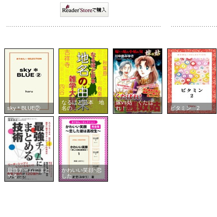
なるほど日本 地
嫁vs姑 くたば
sky＊BLUE②
名の ...
れ！ ...
ビタミン 2
最強チームにまと
かわいい笑顔~恋
める ...
した ...