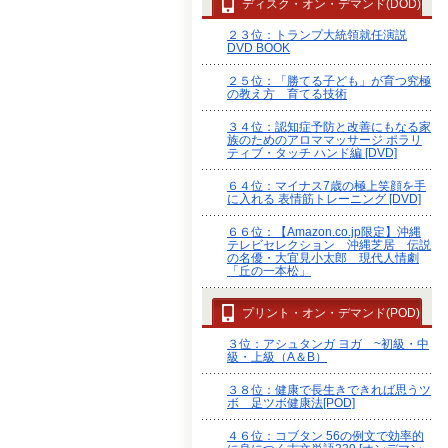
ディスク・オン・デマンド(DOD)
２３位：トランプ大統領就任演説
DVD BOOK
２５位：「勝てる子ども」が育つ究極
の教え方 育てる技術
３４位：認知症予防と改善にもなる家
族のためのアロママッサージ ポラリ
ティブ・タッチ ハンド編 [DVD]
６４位：マイナス7歳の極上笑顔を手
に入れる 表情筋トレーニング [DVD]
６６位：【Amazon.co.jp限定】沖縄
テレビセレクション 沖縄芝居 伝説
の名優・大宜見小太郎 現代人情劇
「丘の一本松」
プリント・オン・デマンド(POD)
３位：アシュタンガ ヨガ ~初級・中
級・上級（A＆B）
３８位：健康で長生きできれば思うツ
ボ 足ツボ健康法[POD]
４６位：コブタン 56の例文で効率的