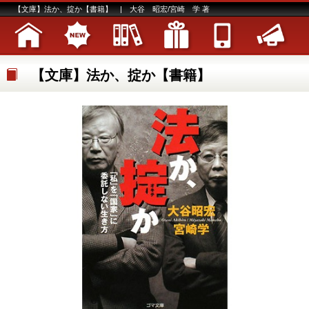
【文庫】法か、掟か【書籍】 | 大谷 昭宏/宮崎 学 著
【文庫】法か、掟か【書籍】