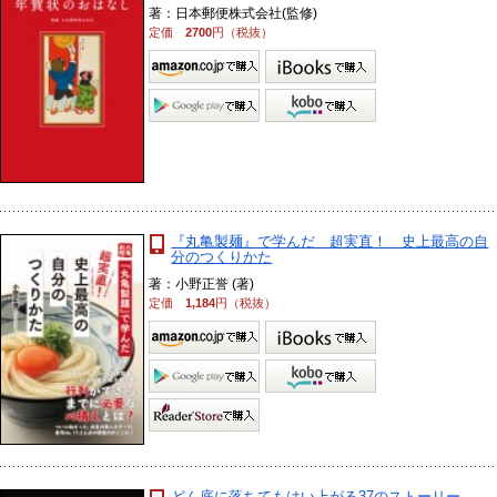
著：日本郵便株式会社(監修)
定価
2700
円（税抜）
『丸亀製麺』で学んだ 超実直！ 史上最高の自
分のつくりかた
著：小野正誉 (著)
定価
1,184
円（税抜）
どん底に落ちてもはい上がる37のストーリー