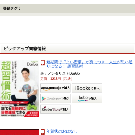
登録タグ：
ピックアップ書籍情報
短期間で〝よい習慣〟が身につき、人生が思い通
りになる！ 超習慣術
著：メンタリストDaiGo
定価
1213
円（税抜）
年賀状のおはなし