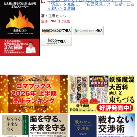
「弱点」を克服し、「自己発見」と「決断」に辿
り着いた２週間
著：生島ヒロシ
定価
961
円（税抜）