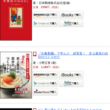
著：日本郵便株式会社(監修)
定価
2700
円（税抜）
『丸亀製麺』で学んだ 超実直！ 史上最高の自
分のつくりかた
著：小野正誉 (著)
定価
1,184
円（税抜）
どん底に落ちてもはい上がる37のストーリー