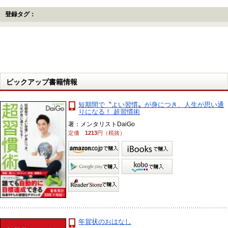
登録タグ：
ピックアップ書籍情報
短期間で〝よい習慣〟が身につき、人生が思い通
りになる！ 超習慣術
著：メンタリストDaiGo
定価
1213
円（税抜）
年賀状のおはなし