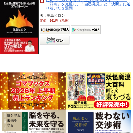
「弱点」を克服し、「自己発見」と「決断」に辿
り着いた２週間
著：生島ヒロシ
定価
961
円（税抜）