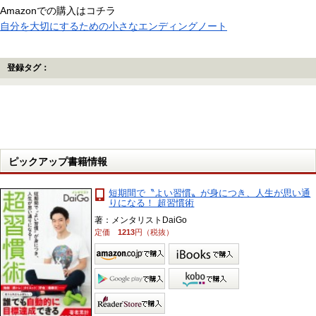
Amazonでの購入はコチラ
自分を大切にするための小さなエンディングノート
登録タグ：
ピックアップ書籍情報
短期間で〝よい習慣〟が身につき、人生が思い通
りになる！ 超習慣術
著：メンタリストDaiGo
定価
1213
円（税抜）