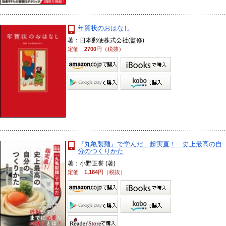
年賀状のおはなし
著：日本郵便株式会社(監修)
定価
2700
円（税抜）
『丸亀製麺』で学んだ 超実直！ 史上最高の自
分のつくりかた
著：小野正誉 (著)
定価
1,184
円（税抜）