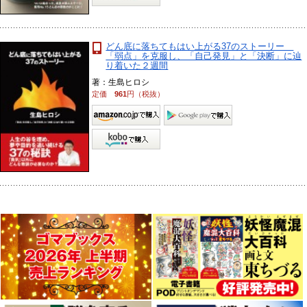
どん底に落ちてもはい上がる37のストーリー
「弱点」を克服し、「自己発見」と「決断」に辿
り着いた２週間
著：生島ヒロシ
定価
961
円（税抜）