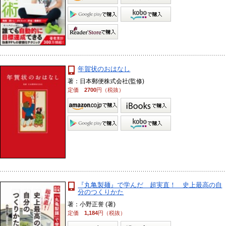
年賀状のおはなし
著：日本郵便株式会社(監修)
定価
2700
円（税抜）
『丸亀製麺』で学んだ 超実直！ 史上最高の自
分のつくりかた
著：小野正誉 (著)
定価
1,184
円（税抜）