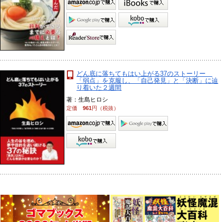
どん底に落ちてもはい上がる37のストーリー
「弱点」を克服し、「自己発見」と「決断」に辿
り着いた２週間
著：生島ヒロシ
定価
961
円（税抜）