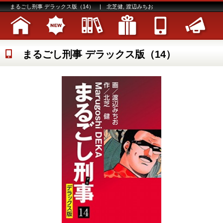
まるごし刑事 デラックス版（14） | 北芝健, 渡辺みちお
まるごし刑事 デラックス版（14）