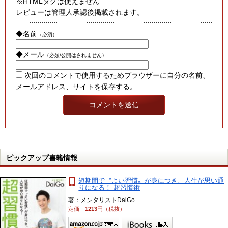
※HTMLタグは使えません
レビューは管理人承認後掲載されます。
◆名前
（必須）
◆メール
（必須/公開はされません）
次回のコメントで使用するためブラウザーに自分の名前、
メールアドレス、サイトを保存する。
ピックアップ書籍情報
短期間で〝よい習慣〟が身につき、人生が思い通
りになる！ 超習慣術
著：メンタリストDaiGo
定価
1213
円（税抜）