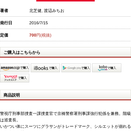
著者
北芝健, 渡辺みちお
発行日
2016/7/15
定価
700
円(税抜)
ご購入はこちらから
商品説明
警視庁刑事部捜査一課捜査官で京橋警察署刑事課強行犯係を兼務。階級
は巡査長。
いかつい体にスーツにグラサンがトレードマーク、シルエットが崩れる