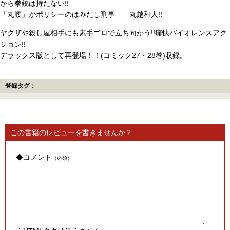
から拳銃は持たない!!
「丸腰」がポリシーのはみだし刑事――丸越和人!!
ヤクザや殺し屋相手にも素手ゴロで立ち向かう!!痛快バイオレンスアク
ション!!
デラックス版として再登場！！(コミック27・28巻)収録。
登録タグ：
この書籍のレビューを書きませんか？
◆コメント
（必須）