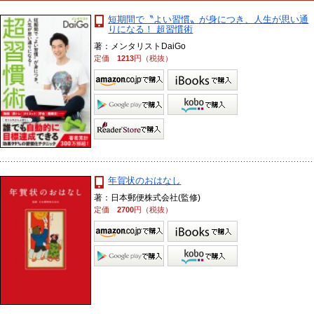
短期間で〝よい習慣〟が身につき、人生が思い通
りになる！ 超習慣術
著：メンタリストDaiGo
定価
1213
円（税抜）
年賀状のおはなし
著：日本郵便株式会社(監修)
定価
2700
円（税抜）