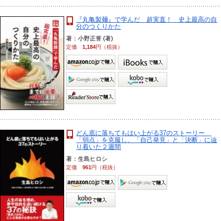
『丸亀製麺』で学んだ 超実直！ 史上最高の自
分のつくりかた
著：小野正誉 (著)
定価
1,184
円（税抜）
どん底に落ちてもはい上がる37のストーリー
「弱点」を克服し、「自己発見」と「決断」に辿
り着いた２週間
著：生島ヒロシ
定価
961
円（税抜）