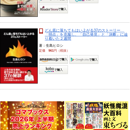
どん底に落ちてもはい上がる37のストーリー
「弱点」を克服し、「自己発見」と「決断」に辿
り着いた２週間
著：生島ヒロシ
定価
961
円（税抜）