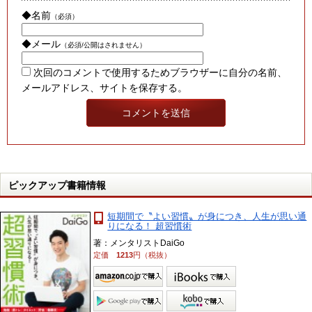
◆名前
（必須）
◆メール
（必須/公開はされません）
次回のコメントで使用するためブラウザーに自分の名前、
メールアドレス、サイトを保存する。
ピックアップ書籍情報
短期間で〝よい習慣〟が身につき、人生が思い通
りになる！ 超習慣術
著：メンタリストDaiGo
定価
1213
円（税抜）