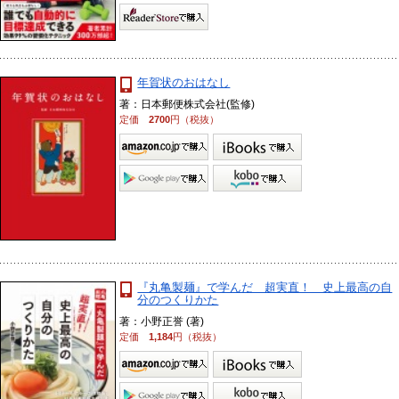
年賀状のおはなし
著：日本郵便株式会社(監修)
定価
2700
円（税抜）
『丸亀製麺』で学んだ 超実直！ 史上最高の自
分のつくりかた
著：小野正誉 (著)
定価
1,184
円（税抜）